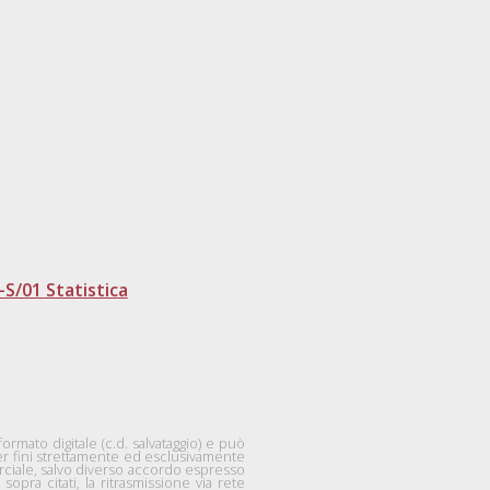
-S/01 Statistica
mato digitale (c.d. salvataggio) e può
per fini strettamente ed esclusivamente
rciale, salvo diverso accordo espresso
 sopra citati, la ritrasmissione via rete