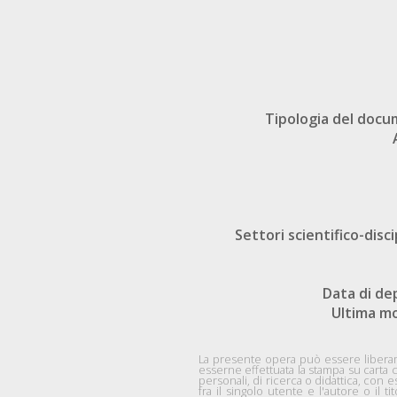
Tipologia del doc
Settori scientifico-disci
Data di de
Ultima mo
La presente opera può essere liberame
esserne effettuata la stampa su carta 
personali, di ricerca o didattica, co
fra il singolo utente e l'autore o il ti