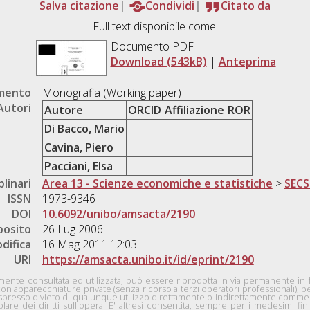
Salva citazione
Condividi
Citato da
Full text disponibile come:
Documento PDF
Download (543kB)
|
Anteprima
umento
Monografia (Working paper)
Autori
Autore
ORCID
Affiliazione
ROR
Di Bacco, Mario
Cavina, Piero
Pacciani, Elsa
plinari
Area 13 - Scienze economiche e statistiche
>
SECS
ISSN
1973-9346
DOI
10.6092/unibo/amsacta/2190
posito
26 Lug 2006
difica
16 Mag 2011 12:03
URI
https://amsacta.unibo.it/id/eprint/2190
nte consultata ed utilizzata, può essere riprodotta in via permanente in for
con apparecchiature private (senza ricorso a terzi operatori professionali), 
n espresso divieto di qualunque utilizzo direttamente o indirettamente comme
tolare dei diritti sull'opera. E' altresì consentita, sempre per i medesimi fini