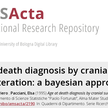
death diagnosis by crania
teration: a bayesian app
Piero
;
Pacciani, Elsa
(1995)
Age at death diagnosis by cranial su
mento di Scienze Statistiche "Paolo Fortunati", Alma Mater Stud
nibo/amsacta/2190
. In: Quaderni di Dipartimento. Serie Rice