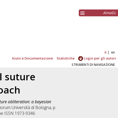
AlmaDL
it
en
Aiuto e Documentazione
Statistiche
Login per gli autori
STRUMENTI DI NAVIGAZIONE
l suture
roach
ture obliteration: a bayesian
iorum Università di Bologna, p.
rche ISSN 1973-9346.