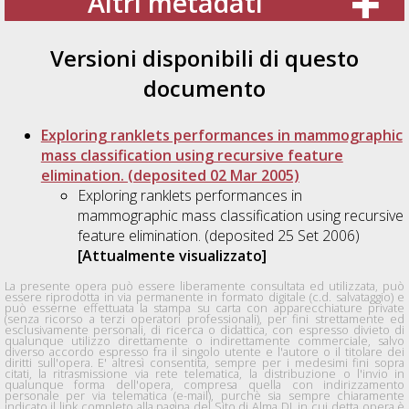
Altri metadati
Versioni disponibili di questo
documento
Exploring ranklets performances in mammographic
mass classification using recursive feature
elimination. (deposited 02 Mar 2005)
Exploring ranklets performances in
mammographic mass classification using recursive
feature elimination. (deposited 25 Set 2006)
[Attualmente visualizzato]
La presente opera può essere liberamente consultata ed utilizzata, può
essere riprodotta in via permanente in formato digitale (c.d. salvataggio) e
può esserne effettuata la stampa su carta con apparecchiature private
(senza ricorso a terzi operatori professionali), per fini strettamente ed
esclusivamente personali, di ricerca o didattica, con espresso divieto di
qualunque utilizzo direttamente o indirettamente commerciale, salvo
diverso accordo espresso fra il singolo utente e l'autore o il titolare dei
diritti sull'opera. E' altresì consentita, sempre per i medesimi fini sopra
citati, la ritrasmissione via rete telematica, la distribuzione o l'invio in
qualunque forma dell'opera, compresa quella con indirizzamento
personale per via telematica (e-mail), purchè sia sempre chiaramente
indicato il link completo alla pagina del Sito di Alma DL in cui detta opera è