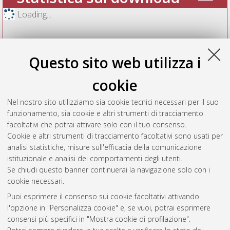
Loading...
Questo sito web utilizza i
cookie
Nel nostro sito utilizziamo sia cookie tecnici necessari per il suo
funzionamento, sia cookie e altri strumenti di tracciamento
facoltativi che potrai attivare solo con il tuo consenso.
Cookie e altri strumenti di tracciamento facoltativi sono usati per
Vedi altre statistiche
analisi statistiche, misure sull'efficacia della comunicazione
istituzionale e analisi dei comportamenti degli utenti.
Gestione del documento:
Se chiudi questo banner continuerai la navigazione solo con i
cookie necessari.
Puoi esprimere il consenso sui cookie facoltativi attivando
AMS Acta
l'opzione in "Personalizza cookie" e, se vuoi, potrai esprimere
ISSN: 2038-7954
Atom
consensi più specifici in "Mostra cookie di profilazione".
re3data.org -