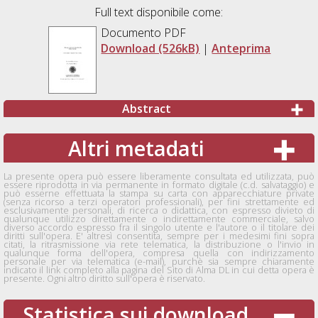
Full text disponibile come:
Documento PDF
Download (526kB)
|
Anteprima
Abstract
Altri metadati
La presente opera può essere liberamente consultata ed utilizzata, può
essere riprodotta in via permanente in formato digitale (c.d. salvataggio) e
può esserne effettuata la stampa su carta con apparecchiature private
(senza ricorso a terzi operatori professionali), per fini strettamente ed
esclusivamente personali, di ricerca o didattica, con espresso divieto di
qualunque utilizzo direttamente o indirettamente commerciale, salvo
diverso accordo espresso fra il singolo utente e l'autore o il titolare dei
diritti sull'opera. E' altresì consentita, sempre per i medesimi fini sopra
citati, la ritrasmissione via rete telematica, la distribuzione o l'invio in
qualunque forma dell'opera, compresa quella con indirizzamento
personale per via telematica (e-mail), purchè sia sempre chiaramente
indicato il link completo alla pagina del Sito di Alma DL in cui detta opera è
presente. Ogni altro diritto sull'opera è riservato.
Statistica sui download