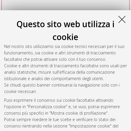
Questo sito web utilizza i
cookie
Nel nostro sito utilizziamo sia cookie tecnici necessari per il suo
funzionamento, sia cookie e altri strumenti di tracciamento
facoltativi che potrai attivare solo con il tuo consenso.
Cookie e altri strumenti di tracciamento facoltativi sono usati per
Vedi altre statistiche
analisi statistiche, misure sull'efficacia della comunicazione
istituzionale e analisi dei comportamenti degli utenti.
Gestione del documento:
Se chiudi questo banner continuerai la navigazione solo con i
cookie necessari.
Puoi esprimere il consenso sui cookie facoltativi attivando
AMS Acta
l'opzione in "Personalizza cookie" e, se vuoi, potrai esprimere
ISSN: 2038-7954
Atom
consensi più specifici in "Mostra cookie di profilazione".
re3data.org -
Potrai sempre rivedere le tue scelte e verificare lo stato dei
doi.org/10.17616/R3P19R
consensi rientrando nella sezione "Impostazione cookie" del
Rss
Servizio implementato e