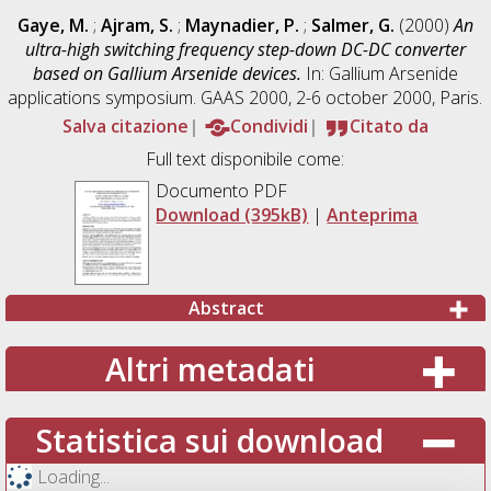
Gaye, M.
;
Ajram, S.
;
Maynadier, P.
;
Salmer, G.
(2000)
An
ultra-high switching frequency step-down DC-DC converter
based on Gallium Arsenide devices.
In: Gallium Arsenide
applications symposium. GAAS 2000, 2-6 october 2000, Paris.
Salva citazione
Condividi
Citato da
Full text disponibile come:
Documento PDF
Download (395kB)
|
Anteprima
Abstract
Altri metadati
Statistica sui download
Loading...