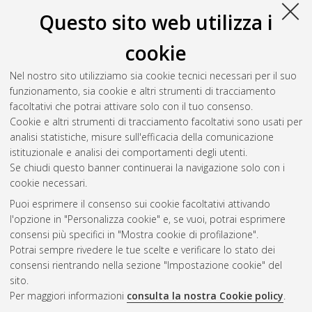
Questo sito web utilizza i
cookie
Nel nostro sito utilizziamo sia cookie tecnici necessari per il suo
funzionamento, sia cookie e altri strumenti di tracciamento
facoltativi che potrai attivare solo con il tuo consenso.
Cookie e altri strumenti di tracciamento facoltativi sono usati per
Vedi altre statistiche
analisi statistiche, misure sull'efficacia della comunicazione
istituzionale e analisi dei comportamenti degli utenti.
Gestione del documento:
Se chiudi questo banner continuerai la navigazione solo con i
cookie necessari.
Puoi esprimere il consenso sui cookie facoltativi attivando
AMS Acta
l'opzione in "Personalizza cookie" e, se vuoi, potrai esprimere
ISSN: 2038-7954
Atom
consensi più specifici in "Mostra cookie di profilazione".
re3data.org -
Potrai sempre rivedere le tue scelte e verificare lo stato dei
doi.org/10.17616/R3P19R
consensi rientrando nella sezione "Impostazione cookie" del
Rss
Servizio implementato e
1.0
sito.
gestito da
AlmaDL
Per maggiori informazioni
consulta la nostra Cookie policy
.
Impostazioni Cookie