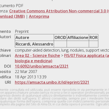
cumento PDF
enza:
Creative Commons Attribution Non-commercial 3.0 (
wnload (3MB)
|
Anteprima
umento
Preprint
Autori
Autore
ORCID
Affiliazione
ROR
Riccardi, Alessandro
chiave
computer-aided detection, lung, nodules, support vect
plinari
Area 02 - Scienze fisiche
>
FIS/07 Fisica applicata (
biologia e medicina)
DOI
10.6092/unibo/amsacta/2321
posito
22 Mar 2007
difica
18 Apr 2013 13:39
URI
https://amsacta.unibo.it/id/eprint/2321
nte consultata ed utilizzata, può essere riprodotta in via permanente in for
con apparecchiature private (senza ricorso a terzi operatori professionali), 
n espresso divieto di qualunque utilizzo direttamente o indirettamente comme
tolare dei diritti sull'opera. E' altresì consentita, sempre per i medesimi fini
 in qualunque forma dell'opera, compresa quella con indirizzamento personale 
pleto alla pagina del Sito di Alma DL in cui detta opera è presente. Ogni altro 