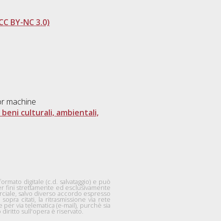
CC BY-NC 3.0)
or machine
a beni culturali, ambientali,
mato digitale (c.d. salvataggio) e può
per fini strettamente ed esclusivamente
rciale, salvo diverso accordo espresso
 sopra citati, la ritrasmissione via rete
per via telematica (e-mail), purchè sia
diritto sull'opera è riservato.