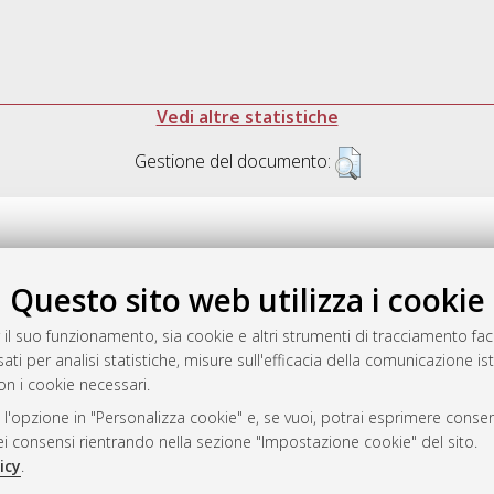
Vedi altre statistiche
Gestione del documento:
Questo sito web utilizza i cookie
.17616/R3P19R
gestito da
AlmaDL
 il suo funzionamento, sia cookie e altri strumenti di tracciamento faco
ati per analisi statistiche, misure sull'efficacia della comunicazione is
on i cookie necessari.
 l'opzione in "Personalizza cookie" e, se vuoi, potrai esprimere consens
ository
dei consensi rientrando nella sezione "Impostazione cookie" del sito.
icy
.