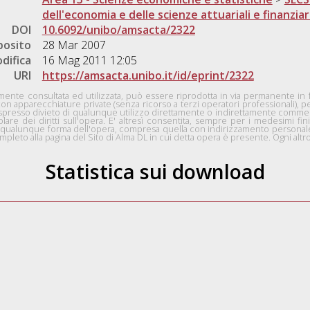
dell'economia e delle scienze attuariali e finanziar
DOI
10.6092/unibo/amsacta/2322
posito
28 Mar 2007
difica
16 Mag 2011 12:05
URI
https://amsacta.unibo.it/id/eprint/2322
nte consultata ed utilizzata, può essere riprodotta in via permanente in for
con apparecchiature private (senza ricorso a terzi operatori professionali), 
n espresso divieto di qualunque utilizzo direttamente o indirettamente comme
tolare dei diritti sull'opera. E' altresì consentita, sempre per i medesimi fini
 in qualunque forma dell'opera, compresa quella con indirizzamento personale 
pleto alla pagina del Sito di Alma DL in cui detta opera è presente. Ogni altro 
Statistica sui download