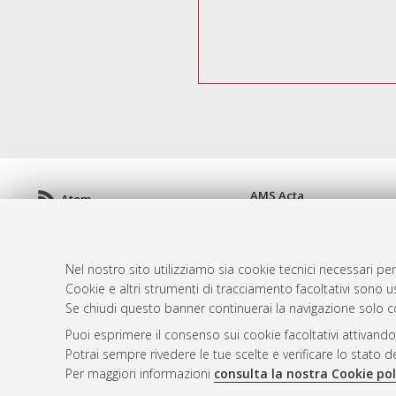
AMS Acta
Atom
ISSN: 2038-7954
Rss 1.0
re3data.org -
doi.org/10
Rss 2.0
Servizio implementato e 
Nel nostro sito utilizziamo sia cookie tecnici necessari per
Impostazioni Cookie
Cookie e altri strumenti di tracciamento facoltativi sono us
Informativa sulla privacy
Se chiudi questo banner continuerai la navigazione solo c
Condizioni d'uso del sito
Puoi esprimere il consenso sui cookie facoltativi attivando
Mission e policies del rep
Potrai sempre rivedere le tue scelte e verificare lo stato 
Per maggiori informazioni
consulta la nostra Cookie pol