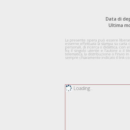
Data di de
Ultima mo
La presente opera può essere liberame
esserne effettuata la stampa su carta 
personali, di ricerca o didattica, co
fra il singolo utente e l'autore o il ti
telematica, la distribuzione o l'invio
sempre chiaramente indicato il link com
Loading...