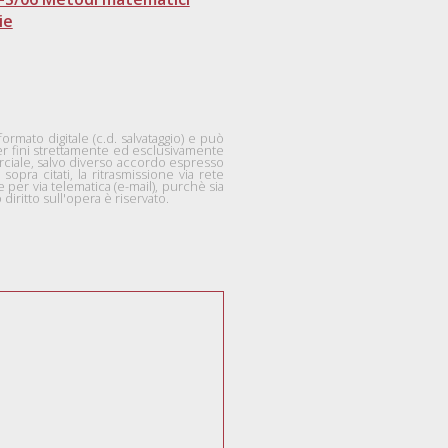
ie
mato digitale (c.d. salvataggio) e può
per fini strettamente ed esclusivamente
rciale, salvo diverso accordo espresso
 sopra citati, la ritrasmissione via rete
per via telematica (e-mail), purchè sia
diritto sull'opera è riservato.