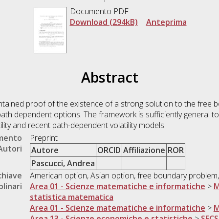
Documento PDF
Download (294kB)
|
Anteprima
Abstract
tained proof of the existence of a strong solution to the free
ath dependent options. The framework is sufficiently general t
lity and recent path-dependent volatility models.
umento
Preprint
Autori
Autore
ORCID
Affiliazione
ROR
Pascucci, Andrea
chiave
American option, Asian option, free boundary problem
plinari
Area 01 - Scienze matematiche e informatiche
>
M
statistica matematica
Area 01 - Scienze matematiche e informatiche
>
M
Area 13 - Scienze economiche e statistiche
>
SECS