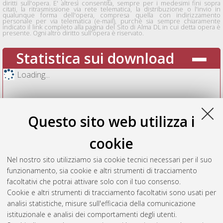
diritti sull'opera. E' altresì consentita, sempre per i medesimi fini sopra
citati, la ritrasmissione via rete telematica, la distribuzione o l'invio in
qualunque forma dell'opera, compresa quella con indirizzamento
personale per via telematica (e-mail), purchè sia sempre chiaramente
indicato il link completo alla pagina del Sito di Alma DL in cui detta opera è
presente. Ogni altro diritto sull'opera è riservato.
Statistica sui download
Loading...
Questo sito web utilizza i
cookie
Nel nostro sito utilizziamo sia cookie tecnici necessari per il suo
funzionamento, sia cookie e altri strumenti di tracciamento
facoltativi che potrai attivare solo con il tuo consenso.
Cookie e altri strumenti di tracciamento facoltativi sono usati per
Vedi altre statistiche
analisi statistiche, misure sull'efficacia della comunicazione
istituzionale e analisi dei comportamenti degli utenti.
Gestione del documento: