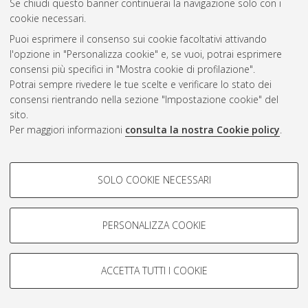
Se chiudi questo banner continuerai la navigazione solo con i
cookie necessari.
Puoi esprimere il consenso sui cookie facoltativi attivando
AMS Acta
l'opzione in "Personalizza cookie" e, se vuoi, potrai esprimere
ISSN: 2038-7954
Atom
consensi più specifici in "Mostra cookie di profilazione".
re3data.org -
Potrai sempre rivedere le tue scelte e verificare lo stato dei
doi.org/10.17616/R3P19R
consensi rientrando nella sezione "Impostazione cookie" del
Rss
Servizio implementato e
1.0
sito.
gestito da
AlmaDL
Per maggiori informazioni
consulta la nostra Cookie policy
.
Impostazioni Cookie
Rss
Informativa sulla privacy
2.0
COOKIE DI PROFILAZIONE -
Condizioni d'uso del sito
SOLO COOKIE NECESSARI
FACOLTATIVI
Mission e policies del
repository
Si tratta di cookie utilizzati per analizzare le caratteristiche della
navigazione degli utenti, creare profili in base al loro comportamento
PERSONALIZZA COOKIE
sul sito, per analisi di marketing.
Mostra cookie di profilazione
ACCETTA TUTTI I COOKIE
Google/Youtube Video
© ALMA MATER STUDIORUM - Università d Bologna, 2007-2026.
COOKIE TECNICI - NECESSARI
Facebook