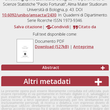
Scienze Statistiche "Paolo Fortunati", Alma Mater Studiorum
Università di Bologna, p. 43. DOI
10.6092/unibo/amsacta/2430
. In: Quaderni di Dipartimento.
Serie Ricerche ISSN 1973-9346.
Salva citazione
Condividi
Citato da
Full text disponibile come:
Documento PDF
Download (527kB)
|
Anteprima
Abstract
Altri metadati
La presente opera può essere liberamente consultata ed utilizzata, può
essere riprodotta in via permanente in formato digitale (c.d. salvataggio) e
può esserne effettuata la stampa su carta con apparecchiature private
(senza ricorso a terzi operatori professionali), per fini strettamente ed
esclusivamente personali, di ricerca o didattica, con espresso divieto di
qualunque utilizzo direttamente o indirettamente commerciale, salvo
diverso accordo espresso fra il singolo utente e l'autore o il titolare dei