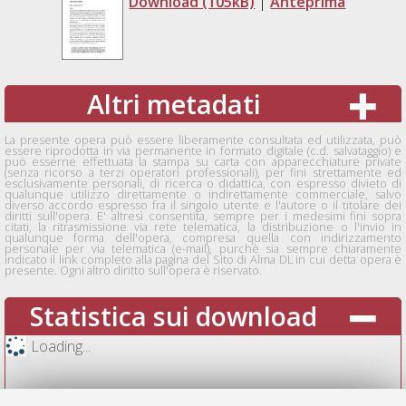
Download (105kB)
|
Anteprima
Altri metadati
La presente opera può essere liberamente consultata ed utilizzata, può
essere riprodotta in via permanente in formato digitale (c.d. salvataggio) e
può esserne effettuata la stampa su carta con apparecchiature private
(senza ricorso a terzi operatori professionali), per fini strettamente ed
esclusivamente personali, di ricerca o didattica, con espresso divieto di
qualunque utilizzo direttamente o indirettamente commerciale, salvo
diverso accordo espresso fra il singolo utente e l'autore o il titolare dei
diritti sull'opera. E' altresì consentita, sempre per i medesimi fini sopra
citati, la ritrasmissione via rete telematica, la distribuzione o l'invio in
qualunque forma dell'opera, compresa quella con indirizzamento
personale per via telematica (e-mail), purchè sia sempre chiaramente
indicato il link completo alla pagina del Sito di Alma DL in cui detta opera è
presente. Ogni altro diritto sull'opera è riservato.
Statistica sui download
Loading...