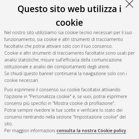
Questo sito web utilizza i
cookie
Nel nostro sito utilizziamo sia cookie tecnici necessari per il suo
funzionamento, sia cookie e altri strumenti di tracciamento
facoltativi che potrai attivare solo con il tuo consenso.
Cookie e altri strumenti di tracciamento facoltativi sono usati per
Vedi altre statistiche
analisi statistiche, misure sull'efficacia della comunicazione
istituzionale e analisi dei comportamenti degli utenti.
Gestione del documento:
Se chiudi questo banner continuerai la navigazione solo con i
cookie necessari.
Puoi esprimere il consenso sui cookie facoltativi attivando
AMS Acta
l'opzione in "Personalizza cookie" e, se vuoi, potrai esprimere
ISSN: 2038-7954
Atom
consensi più specifici in "Mostra cookie di profilazione".
re3data.org -
Potrai sempre rivedere le tue scelte e verificare lo stato dei
doi.org/10.17616/R3P19R
consensi rientrando nella sezione "Impostazione cookie" del
Rss
Servizio implementato e
1.0
sito.
gestito da
AlmaDL
Per maggiori informazioni
consulta la nostra Cookie policy
.
Impostazioni Cookie