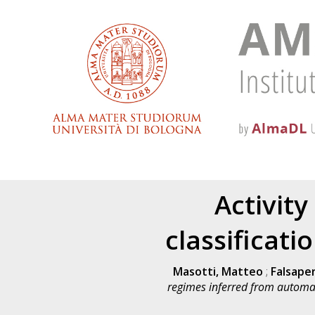
Activit
classificati
Masotti, Matteo
;
Falsape
regimes inferred from automatic