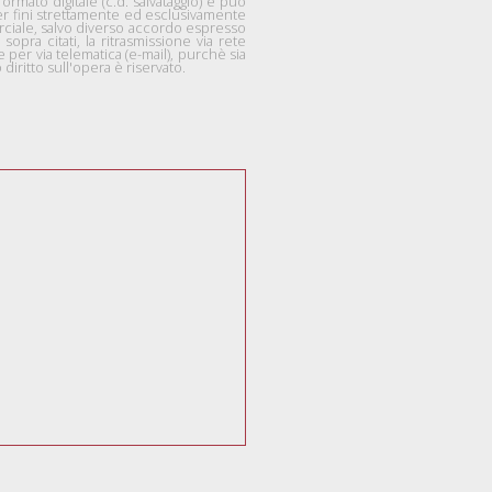
mato digitale (c.d. salvataggio) e può
per fini strettamente ed esclusivamente
rciale, salvo diverso accordo espresso
 sopra citati, la ritrasmissione via rete
per via telematica (e-mail), purchè sia
diritto sull'opera è riservato.