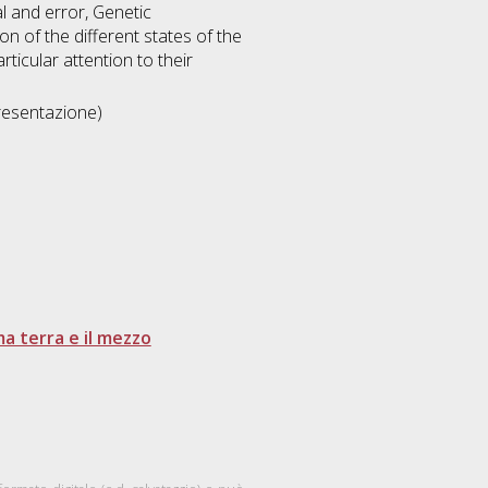
ial and error, Genetic
n of the different states of the
rticular attention to their
resentazione)
ema terra e il mezzo