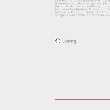
La presente opera può essere liberame
esserne effettuata la stampa su carta 
personali, di ricerca o didattica, co
fra il singolo utente e l'autore o il ti
telematica, la distribuzione o l'invio
sempre chiaramente indicato il link com
Loading...