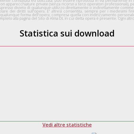
nte consultata ed utilizzata, può essere riprodotta in via permanente in for
con apparecchiature private (senza ricorso a terzi operatori professionali), 
n espresso divieto di qualunque utilizzo direttamente o indirettamente comme
tolare dei diritti sull'opera. E' altresì consentita, sempre per i medesimi fini
 in qualunque forma dell'opera, compresa quella con indirizzamento personale 
pleto alla pagina del Sito di Alma DL in cui detta opera è presente. Ogni altro 
Statistica sui download
Vedi altre statistiche