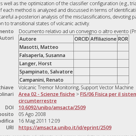
s well as the optimization of the classifier configuration (e.g., tr
 each method is analyzed and discussed in terms of identificatio
careful a-posteriori analysis of the misclassifications, devoting pa
 to transitional states of volcanic activity.
umento
Documento relativo ad un convegno o altro evento (P
Autori
Autore
ORCID
Affiliazione
ROR
Masotti, Matteo
Falsaperla, Susanna
Langer, Horst
Spampinato, Salvatore
Campanini, Renato
chiave
Volcanic Tremor Monitoring, Support Vector Machine
plinari
Area 02 - Scienze fisiche
>
FIS/06 Fisica per il sist
circumterrestre
DOI
10.6092/unibo/amsacta/2509
posito
05 Ago 2008
difica
16 Mag 2011 12:09
URI
https://amsacta.unibo.it/id/eprint/2509