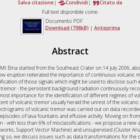
Salva citazione
Condividi
Citato da
Full text disponibile come:
Documento PDF
Download (798kB)
|
Anteprima
Abstract
at Mt Etna started from the Southeast Crater on 14 July 2006, ab
 new eruption reiterated the importance of continuous volcanic m
fication of those signals which might be used to disclose such 
 tremor - the persistent background radiation continuously rec
tmost importance for the identification of different regimes of vo
ent of volcanic tremor usually herald the unrest of the volcano.
ectrograms of volcanic tremor was carried out on data recorded 
isodes of lava fountains and effusive activity. Moving on from 
on - with less than 6% of misclassifications - we propose a new a
etworks, Support Vector Machine) and unsupervised (Cluster Anal
ing so, we discuss issues such as data transformations for the de