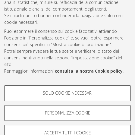
analisi statistiche, misure sull'efficacia della comunicazione
istituzionale e analisi dei comportamenti degli utenti.
Gestione del documento:
Se chiudi questo banner continuerai la navigazione solo con i
cookie necessari.
Puoi esprimere il consenso sui cookie facoltativi attivando
AMS Acta
l'opzione in "Personalizza cookie" e, se vuoi, potrai esprimere
ISSN: 2038-7954
Atom
consensi più specifici in "Mostra cookie di profilazione".
re3data.org -
Potrai sempre rivedere le tue scelte e verificare lo stato dei
doi.org/10.17616/R3P19R
consensi rientrando nella sezione "Impostazione cookie" del
Rss
Servizio implementato e
1.0
sito.
gestito da
AlmaDL
Per maggiori informazioni
consulta la nostra Cookie policy
.
Impostazioni Cookie
Rss
Informativa sulla privacy
2.0
COOKIE DI PROFILAZIONE -
Condizioni d'uso del sito
SOLO COOKIE NECESSARI
FACOLTATIVI
Mission e policies del
repository
Si tratta di cookie utilizzati per analizzare le caratteristiche della
navigazione degli utenti, creare profili in base al loro comportamento
PERSONALIZZA COOKIE
sul sito, per analisi di marketing.
Mostra cookie di profilazione
ACCETTA TUTTI I COOKIE