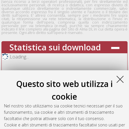
(senza ricorso a terzi operatori professionali), per fini strettamente ed
esclusivamente personali, di ricerca o didattica, con espresso divieto di
qualunque utilizzo direttamente o indirettamente commerciale, salvo
diverso accordo espresso fra il singolo utente e l'autore o il titolare dei
diritti sull'opera. E' altresì consentita, sempre per i medesimi fini sopra
citati, la ritrasmissione via rete telematica, la distribuzione o l'invio in
qualunque forma dell'opera, compresa quella con indirizzamento
personale per via telematica (e-mail), purchè sia sempre chiaramente
indicato il link completo alla pagina del Sito di Alma DL in cui detta opera è
presente. Ogni altro diritto sull'opera è riservato.
Statistica sui download
Loading...
Questo sito web utilizza i
cookie
Nel nostro sito utilizziamo sia cookie tecnici necessari per il suo
funzionamento, sia cookie e altri strumenti di tracciamento
facoltativi che potrai attivare solo con il tuo consenso.
Cookie e altri strumenti di tracciamento facoltativi sono usati per
Vedi altre statistiche