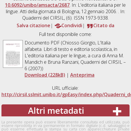
10.6092/unibo/amsacta/2687
. In: L'editoria italiana per le
lingue. Atti della giornata di Bologna, 12 gennaio 2006. . In:
Quaderni del CIRSIL, (6). ISSN 1973-9338.
Salva citazione
Condividi
Citato da
Full text disponibile come:
Documento PDF (Chiosso Giorgio, L’Italia
alfabeta. Libri di testo e editoria scolastica, in
L'editoria italiana per le lingue, a cura di Anna M.
Mandich e Bruna Ranzani, Quaderni del CIRSIL –
6 (2007))
Download (228kB)
|
Anteprima
URL ufficiale:
http://cirsil.sslmit.unibo.it/gpEasy/index.php/Quaderni_d
Altri metadati
La presente opera può essere liberamente consultata ed utilizzata, può
essere riprodotta in via permanente in formato digitale (c.d. salvataggio) e
può esserne effettuata la stampa su carta con apparecchiature private