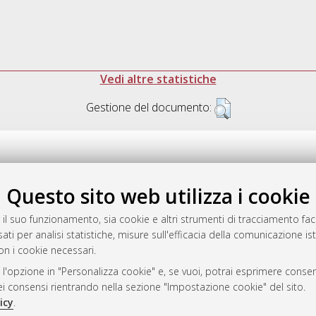
Vedi altre statistiche
Gestione del documento:
Questo sito web utilizza i cookie
.17616/R3P19R
gestito da
AlmaDL
 il suo funzionamento, sia cookie e altri strumenti di tracciamento faco
ati per analisi statistiche, misure sull'efficacia della comunicazione is
on i cookie necessari.
 l'opzione in "Personalizza cookie" e, se vuoi, potrai esprimere consens
ository
dei consensi rientrando nella sezione "Impostazione cookie" del sito.
icy
.