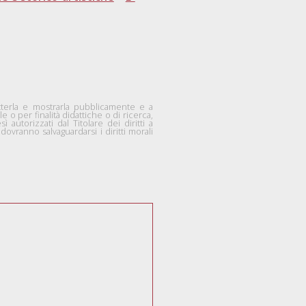
smetterla e mostrarla pubblicamente e a
 o per finalità didattiche o di ricerca,
autorizzati dal Titolare dei diritti a
ovranno salvaguardarsi i diritti morali