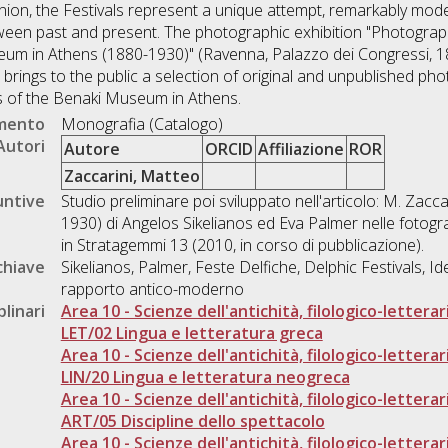
nion, the Festivals represent a unique attempt, remarkably moder
etween past and present. The photographic exhibition "Photograph
eum in Athens (1880-1930)" (Ravenna, Palazzo dei Congressi, 1
 brings to the public a selection of original and unpublished pho
es of the Benaki Museum in Athens.
umento
Monografia (Catalogo)
Autori
Autore
ORCID
Affiliazione
ROR
Zaccarini, Matteo
untive
Studio preliminare poi sviluppato nell'articolo: M. Zacca
1930) di Angelos Sikelianos ed Eva Palmer nelle fotogr
in Stratagemmi 13 (2010, in corso di pubblicazione).
chiave
Sikelianos, Palmer, Feste Delfiche, Delphic Festivals, Id
rapporto antico-moderno
plinari
Area 10 - Scienze dell'antichità, filologico-letterar
LET/02 Lingua e letteratura greca
Area 10 - Scienze dell'antichità, filologico-letterar
LIN/20 Lingua e letteratura neogreca
Area 10 - Scienze dell'antichità, filologico-letterar
ART/05 Discipline dello spettacolo
Area 10 - Scienze dell'antichità, filologico-letterar