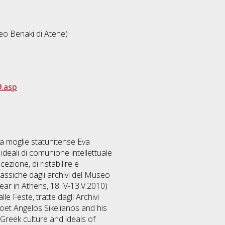
eo Benaki di Atene)
.asp
la moglie statunitense Eva
 ideali di comunione intellettuale
zione, di ristabilire e
lassiche dagli archivi del Museo
ar in Athens, 18.IV-13.V.2010)
le Feste, tratte dagli Archivi
poet Angelos Sikelianos and his
 Greek culture and ideals of