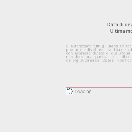
Data di de
Ultima mo
Si autorizzano tutti gli utenti ad acc
produrre e distribuire lavori da essa d
con espresso divieto di qualunque uti
riprodurre una quantità limitata di co
dello/gli autore/i dell'Opere, in part
Loading...