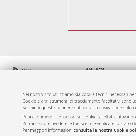
AMS Acta
Atom
ISSN: 2038-7954
Rss 1.0
re3data.org -
doi.org/10
Rss 2.0
Servizio implementato e 
Nel nostro sito utilizziamo sia cookie tecnici necessari per
Impostazioni Cookie
Cookie e altri strumenti di tracciamento facoltativi sono us
Informativa sulla privacy
Se chiudi questo banner continuerai la navigazione solo c
Condizioni d'uso del sito
Puoi esprimere il consenso sui cookie facoltativi attivando
Mission e policies del rep
Potrai sempre rivedere le tue scelte e verificare lo stato 
Per maggiori informazioni
consulta la nostra Cookie pol