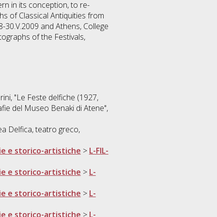
n in its conception, to re-
s of Classical Antiquities from
8-30.V.2009 and Athens, College
tographs of the Festivals,
rini, "Le Feste delfiche (1927,
afie del Museo Benaki di Atene",
ea Delfica, teatro greco,
ie e storico-artistiche
>
L-FIL-
ie e storico-artistiche
>
L-
ie e storico-artistiche
>
L-
ie e storico-artistiche
>
L-