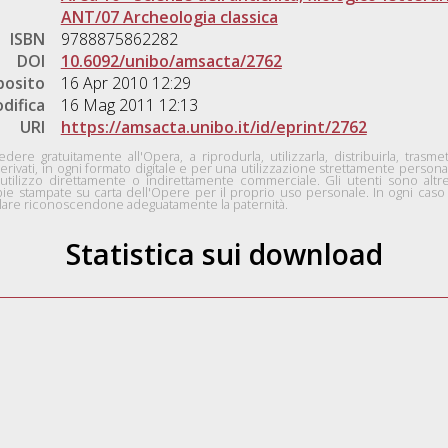
ANT/07 Archeologia classica
ISBN
9788875862282
DOI
10.6092/unibo/amsacta/2762
posito
16 Apr 2010 12:29
difica
16 Mag 2011 12:13
URI
https://amsacta.unibo.it/id/eprint/2762
edere gratuitamente all'Opera, a riprodurla, utilizzarla, distribuirla, tra
erivati, in ogni formato digitale e per una utilizzazione strettamente personale
lizzo direttamente o indirettamente commerciale. Gli utenti sono altresì 
pie stampate su carta dell'Opere per il proprio uso personale. In ogni caso d
icolare riconoscendone adeguatamente la paternità.
Statistica sui download