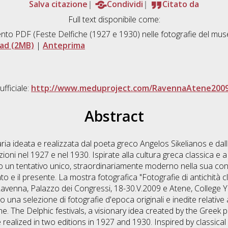
Salva citazione
Condividi
Citato da
Full text disponibile come:
to PDF (Feste Delfiche (1927 e 1930) nelle fotografie del mus
ad (2MB)
|
Anteprima
fficiale:
http://www.meduproject.com/RavennaAtene2009
Abstract
ria ideata e realizzata dal poeta greco Angelos Sikelianos e dal
zioni nel 1927 e nel 1930. Ispirate alla cultura greca classica e a
ono un tentativo unico, straordinariamente moderno nella sua conce
to e il presente. La mostra fotografica "Fotografie di antichità c
avenna, Palazzo dei Congressi, 18-30.V.2009 e Atene, College Ye
 una selezione di fotografie d'epoca originali e inedite relative al
e. The Delphic festivals, a visionary idea created by the Greek 
realized in two editions in 1927 and 1930. Inspired by classical