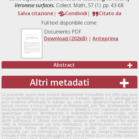
Veronese surfaces.
Collect. Math., 57 (1). pp. 43-68.
Salva citazione
Condividi
Citato da
Full text disponibile come:
Documento PDF
Download (202kB)
|
Anteprima
Abstract
Altri metadati
La presente opera può essere liberamente consultata ed utilizzata, può
essere riprodotta in via permanente in formato digitale (c.d. salvataggio) e
può esserne effettuata la stampa su carta con apparecchiature private
(senza ricorso a terzi operatori professionali), per fini strettamente ed
esclusivamente personali, di ricerca o didattica, con espresso divieto di
qualunque utilizzo direttamente o indirettamente commerciale, salvo
diverso accordo espresso fra il singolo utente e l'autore o il titolare dei
diritti sull'opera. E' altresì consentita, sempre per i medesimi fini sopra
citati, la ritrasmissione via rete telematica, la distribuzione o l'invio in
qualunque forma dell'opera, compresa quella con indirizzamento
personale per via telematica (e-mail), purchè sia sempre chiaramente
indicato il link completo alla pagina del Sito di Alma DL in cui detta opera è