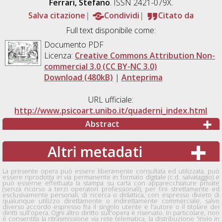
Ferrari, Stefano
. ISSN 2421-079X.
Salva citazione
Condividi
Citato da
Full text disponibile come:
Documento PDF
Licenza:
Creative Commons Attribution Non-
commercial 3.0 (CC BY-NC 3.0)
Download (480kB)
|
Anteprima
URL ufficiale:
http://www.psicoart.unibo.it/quaderni_index.html
Abstract
Altri metadati
La presente opera può essere liberamente consultata ed utilizzata, può
essere riprodotta in via permanente in formato digitale (c.d. salvataggio) e
può esserne effettuata la stampa su carta con apparecchiature private
(senza ricorso a terzi operatori professionali), per fini strettamente ed
esclusivamente personali, di ricerca o didattica, con espresso divieto di
qualunque utilizzo direttamente o indirettamente commerciale, salvo
diverso accordo espresso fra il singolo utente e l'autore o il titolare dei
diritti sull'opera. Ogni altro diritto sull'opera è riservato. In particolare, non
è consentita la ritrasmissione via rete telematica, la distribuzione 'invio in