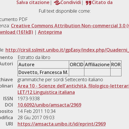
Salva citazione
Condividi
Citato da
Full text disponibile come:
cumento PDF
enza:
Creative Commons Attribution Non-commercial 3.0 (
wnload (161kB)
|
Anteprima
le:
http://cirsil.sslmit.unibo.it/gpEasy/index.php/Quaderni_
umento
Estratto da libro
Autori
Autore
ORCID
Affiliazione
ROR
Dovetto, Francesca M.
chiave
grammatiche per sordi Settecento italiano
plinari
Area 10 - Scienze dell'antichità, filologico-letterar
LET/12 Linguistica italiana
ISSN
1973-9338
DOI
10.6092/unibo/amsacta/2969
posito
14 Feb 2011 10:34
difica
28 Giu 2017 09:03
URI
https://amsacta.unibo.it/id/eprint/2969