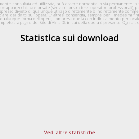
nte consultata ed utilizzata, può essere riprodotta in via permanente in for
con apparecchiature private (senza ricorso a terzi operatori professionali), 
n espresso divieto di qualunque utilizzo direttamente o indirettamente comme
tolare dei diritti sull'opera. E' altresì consentita, sempre per i medesimi fini
 in qualunque forma dell'opera, compresa quella con indirizzamento personale 
pleto alla pagina del Sito di Alma DL in cui detta opera è presente. Ogni altro 
Statistica sui download
Vedi altre statistiche