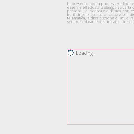
La presente opera può essere liberame
esserne effettuata la stampa su carta 
personali, di ricerca o didattica, co
fra il singolo utente e l'autore o il ti
telematica, la distribuzione o l'invio
sempre chiaramente indicato il link com
Loading...