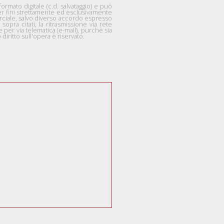
mato digitale (c.d. salvataggio) e può
per fini strettamente ed esclusivamente
rciale, salvo diverso accordo espresso
 sopra citati, la ritrasmissione via rete
per via telematica (e-mail), purchè sia
diritto sull'opera è riservato.