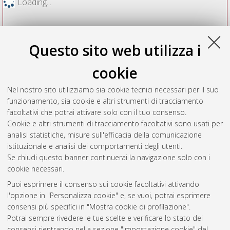
Loading...
Questo sito web utilizza i
cookie
Nel nostro sito utilizziamo sia cookie tecnici necessari per il suo
funzionamento, sia cookie e altri strumenti di tracciamento
facoltativi che potrai attivare solo con il tuo consenso.
Cookie e altri strumenti di tracciamento facoltativi sono usati per
Vedi altre statistiche
analisi statistiche, misure sull'efficacia della comunicazione
istituzionale e analisi dei comportamenti degli utenti.
Gestione del documento:
Se chiudi questo banner continuerai la navigazione solo con i
cookie necessari.
Puoi esprimere il consenso sui cookie facoltativi attivando
AMS Acta
l'opzione in "Personalizza cookie" e, se vuoi, potrai esprimere
ISSN: 2038-7954
Atom
consensi più specifici in "Mostra cookie di profilazione".
re3data.org -
Potrai sempre rivedere le tue scelte e verificare lo stato dei
doi.org/10.17616/R3P19R
consensi rientrando nella sezione "Impostazione cookie" del