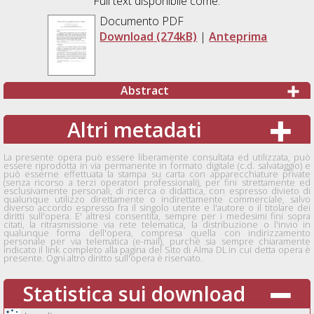
Full text disponibile come:
Documento PDF
Download (274kB)
|
Anteprima
Abstract
Altri metadati
La presente opera può essere liberamente consultata ed utilizzata, può
essere riprodotta in via permanente in formato digitale (c.d. salvataggio) e
può esserne effettuata la stampa su carta con apparecchiature private
(senza ricorso a terzi operatori professionali), per fini strettamente ed
esclusivamente personali, di ricerca o didattica, con espresso divieto di
qualunque utilizzo direttamente o indirettamente commerciale, salvo
diverso accordo espresso fra il singolo utente e l'autore o il titolare dei
diritti sull'opera. E' altresì consentita, sempre per i medesimi fini sopra
citati, la ritrasmissione via rete telematica, la distribuzione o l'invio in
qualunque forma dell'opera, compresa quella con indirizzamento
personale per via telematica (e-mail), purchè sia sempre chiaramente
indicato il link completo alla pagina del Sito di Alma DL in cui detta opera è
presente. Ogni altro diritto sull'opera è riservato.
Statistica sui download