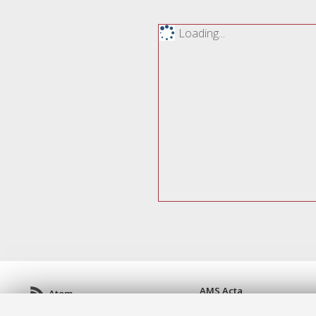
Loading...
AMS Acta
Atom
ISSN: 2038-7954