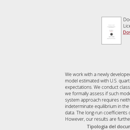
Do
Lic
Do
We work with a newly developed
model estimated with U.S. quarte
expectations. We conduct classica
we formally assess if such model
system approach requires neithe
indeterminate equilibrium in th
data. The long-run coefficients 
However, our results are furthe
Tipologia del doc