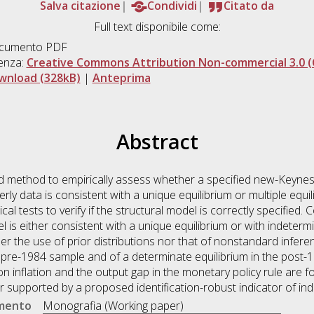
Salva citazione
Condividi
Citato da
Full text disponibile come:
cumento PDF
enza:
Creative Commons Attribution Non-commercial 3.0 (
wnload (328kB)
|
Anteprima
Abstract
 method to empirically assess whether a specified new-Keynes
rly data is consistent with a unique equilibrium or multiple equil
l tests to verify if the structural model is correctly specified. 
 is either consistent with a unique equilibrium or with indetermin
r the use of prior distributions nor that of nonstandard infere
e pre-1984 sample and of a determinate equilibrium in the post-
on inflation and the output gap in the monetary policy rule are fo
r supported by a proposed identification-robust indicator of in
umento
Monografia (Working paper)