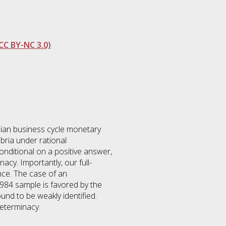
CC BY-NC 3.0)
ian business cycle monetary
ibria under rational
Conditional on a positive answer,
acy. Importantly, our full-
nce. The case of an
1984 sample is favored by the
und to be weakly identified.
determinacy.