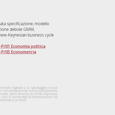
ta specificazione, modello
cazione debole GMM,
 new-Keynesian business cycle
-P/01 Economia politica
-P/05 Econometria
mato digitale (c.d. salvataggio) e può
per fini strettamente ed esclusivamente
rciale, salvo diverso accordo espresso
are, non è consentita la ritrasmissione via
lematica (e-mail).