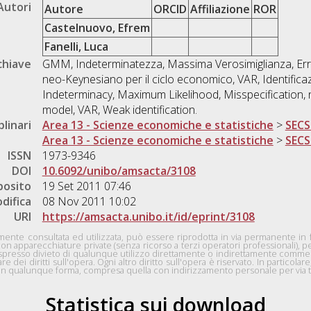
Autori
Autore
ORCID
Affiliazione
ROR
Castelnuovo, Efrem
Fanelli, Luca
chiave
GMM, Indeterminatezza, Massima Verosimiglianza, Erra
neo-Keynesiano per il ciclo economico, VAR, Identifi
Indeterminacy, Maximum Likelihood, Misspecification,
model, VAR, Weak identification.
plinari
Area 13 - Scienze economiche e statistiche
>
SECS
Area 13 - Scienze economiche e statistiche
>
SECS
ISSN
1973-9346
DOI
10.6092/unibo/amsacta/3108
posito
19 Set 2011 07:46
difica
08 Nov 2011 10:02
URI
https://amsacta.unibo.it/id/eprint/3108
nte consultata ed utilizzata, può essere riprodotta in via permanente in for
con apparecchiature private (senza ricorso a terzi operatori professionali), 
n espresso divieto di qualunque utilizzo direttamente o indirettamente comme
lare dei diritti sull'opera. Ogni altro diritto sull'opera è riservato. In particol
io in qualunque forma, compresa quella con indirizzamento personale per via te
Statistica sui download