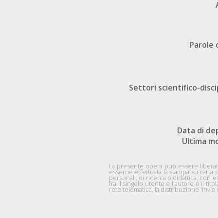
Parole 
Settori scientifico-disci
Data di de
Ultima mo
La presente opera può essere liberame
esserne effettuata la stampa su carta 
personali, di ricerca o didattica, co
fra il singolo utente e l'autore o il tito
rete telematica, la distribuzione 'inv