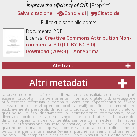
improve the efficiency of CAT.
[Preprint]
Salva citazione
Condividi
Citato da
Full text disponibile come:
Documento PDF
Licenza:
Creative Commons Attribution Non-
commercial 3.0 (CC BY-NC 3.0)
Download (209kB)
|
Anteprima
Abstract
Altri metadati
La presente opera può essere liberamente consultata ed utilizzata, può
essere riprodotta in via permanente in formato digitale (c.d. salvataggio) e
può esserne effettuata la stampa su carta con apparecchiature private
(senza ricorso a terzi operatori professionali), per fini strettamente ed
esclusivamente personali, di ricerca o didattica, con espresso divieto di
qualunque utilizzo direttamente o indirettamente commerciale, salvo
diverso accordo espresso fra il singolo utente e l'autore o il titolare dei
diritti sull'opera. E' altresì consentita, sempre per i medesimi fini sopra
citati, la ritrasmissione via rete telematica, la distribuzione o l'invio in
qualunque forma dell'opera, compresa quella con indirizzamento
personale per via telematica (e-mail), purchè sia sempre chiaramente
indicato il link completo alla pagina del Sito di Alma DL in cui detta opera è