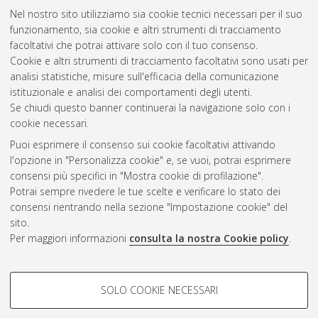
Nel nostro sito utilizziamo sia cookie tecnici necessari per il suo
funzionamento, sia cookie e altri strumenti di tracciamento
facoltativi che potrai attivare solo con il tuo consenso.
Cookie e altri strumenti di tracciamento facoltativi sono usati per
Vedi altre statistiche
analisi statistiche, misure sull'efficacia della comunicazione
istituzionale e analisi dei comportamenti degli utenti.
Gestione del documento:
Se chiudi questo banner continuerai la navigazione solo con i
cookie necessari.
Puoi esprimere il consenso sui cookie facoltativi attivando
AMS Acta
l'opzione in "Personalizza cookie" e, se vuoi, potrai esprimere
ISSN: 2038-7954
Atom
consensi più specifici in "Mostra cookie di profilazione".
re3data.org -
Potrai sempre rivedere le tue scelte e verificare lo stato dei
doi.org/10.17616/R3P19R
consensi rientrando nella sezione "Impostazione cookie" del
Rss
Servizio implementato e
1.0
sito.
gestito da
AlmaDL
Per maggiori informazioni
consulta la nostra Cookie policy
.
Impostazioni Cookie
Rss
Informativa sulla privacy
2.0
COOKIE DI PROFILAZIONE -
Condizioni d'uso del sito
SOLO COOKIE NECESSARI
FACOLTATIVI
Mission e policies del
repository