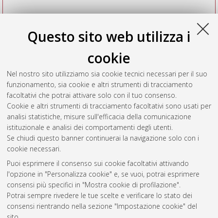
Questo sito web utilizza i
cookie
Nel nostro sito utilizziamo sia cookie tecnici necessari per il suo
funzionamento, sia cookie e altri strumenti di tracciamento
facoltativi che potrai attivare solo con il tuo consenso.
Cookie e altri strumenti di tracciamento facoltativi sono usati per
Vedi altre statistiche
analisi statistiche, misure sull'efficacia della comunicazione
istituzionale e analisi dei comportamenti degli utenti.
Gestione del documento:
Se chiudi questo banner continuerai la navigazione solo con i
cookie necessari.
Puoi esprimere il consenso sui cookie facoltativi attivando
AMS Acta
l'opzione in "Personalizza cookie" e, se vuoi, potrai esprimere
ISSN: 2038-7954
Atom
consensi più specifici in "Mostra cookie di profilazione".
re3data.org -
Potrai sempre rivedere le tue scelte e verificare lo stato dei
doi.org/10.17616/R3P19R
consensi rientrando nella sezione "Impostazione cookie" del
Rss
Servizio implementato e
1.0
sito.