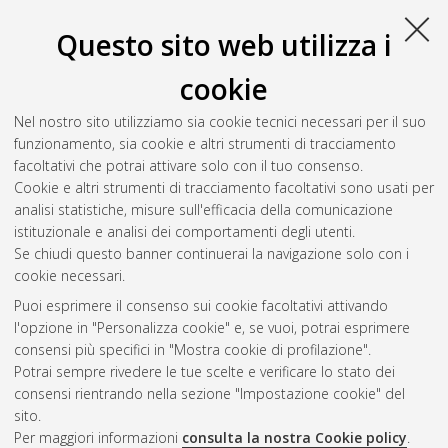
Questo sito web utilizza i
cookie
Nel nostro sito utilizziamo sia cookie tecnici necessari per il suo
funzionamento, sia cookie e altri strumenti di tracciamento
facoltativi che potrai attivare solo con il tuo consenso.
Cookie e altri strumenti di tracciamento facoltativi sono usati per
Vedi altre statistiche
analisi statistiche, misure sull'efficacia della comunicazione
istituzionale e analisi dei comportamenti degli utenti.
Gestione del documento:
Se chiudi questo banner continuerai la navigazione solo con i
cookie necessari.
Puoi esprimere il consenso sui cookie facoltativi attivando
AMS Acta
l'opzione in "Personalizza cookie" e, se vuoi, potrai esprimere
ISSN: 2038-7954
Atom
consensi più specifici in "Mostra cookie di profilazione".
re3data.org -
Potrai sempre rivedere le tue scelte e verificare lo stato dei
doi.org/10.17616/R3P19R
consensi rientrando nella sezione "Impostazione cookie" del
Rss
Servizio implementato e
1.0
sito.
gestito da
AlmaDL
Per maggiori informazioni
consulta la nostra Cookie policy
.