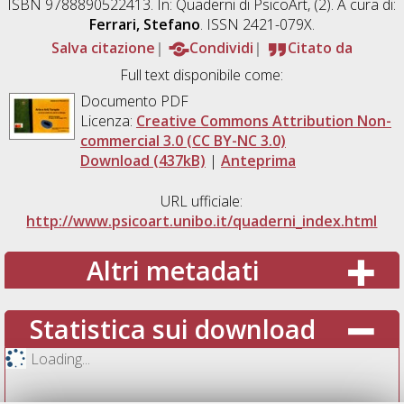
ISBN 9788890522413. In: Quaderni di PsicoArt, (2). A cura di:
Ferrari, Stefano
. ISSN 2421-079X.
Salva citazione
Condividi
Citato da
Full text disponibile come:
Documento PDF
Licenza:
Creative Commons Attribution Non-
commercial 3.0 (CC BY-NC 3.0)
Download (437kB)
|
Anteprima
URL ufficiale:
http://www.psicoart.unibo.it/quaderni_index.html
Altri metadati
Statistica sui download
Loading...