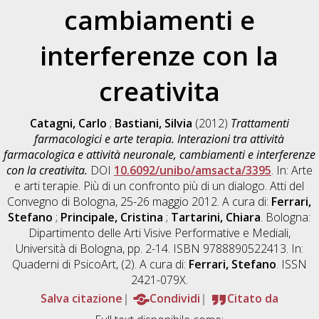
cambiamenti e
interferenze con la
creativita
Catagni, Carlo
;
Bastiani, Silvia
(2012)
Trattamenti
farmacologici e arte terapia. Interazioni tra attività
farmacologica e attività neuronale, cambiamenti e interferenze
con la creativita.
DOI
10.6092/unibo/amsacta/3395
. In: Arte
e arti terapie. Più di un confronto più di un dialogo. Atti del
Convegno di Bologna, 25-26 maggio 2012. A cura di:
Ferrari,
Stefano
;
Principale, Cristina
;
Tartarini, Chiara
. Bologna:
Dipartimento delle Arti Visive Performative e Mediali,
Università di Bologna, pp. 2-14. ISBN 9788890522413. In:
Quaderni di PsicoArt, (2). A cura di:
Ferrari, Stefano
. ISSN
2421-079X.
Salva citazione
Condividi
Citato da