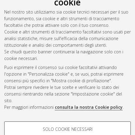
cookie
Nel nostro sito utilizziamo sia cookie tecnici necessari per il suo
funzionamento, sia cookie e altri strumenti di tracciamento
facoltativi che potrai attivare solo con il tuo consenso.
Cookie e altri strumenti di tracciamento facoltativi sono usati per
Vedi altre statistiche
analisi statistiche, misure sull'efficacia della comunicazione
istituzionale e analisi dei comportamenti degli utenti.
Gestione del documento:
Se chiudi questo banner continuerai la navigazione solo con i
cookie necessari.
Puoi esprimere il consenso sui cookie facoltativi attivando
AMS Acta
l'opzione in "Personalizza cookie" e, se vuoi, potrai esprimere
ISSN: 2038-7954
Atom
consensi più specifici in "Mostra cookie di profilazione".
re3data.org -
Potrai sempre rivedere le tue scelte e verificare lo stato dei
doi.org/10.17616/R3P19R
consensi rientrando nella sezione "Impostazione cookie" del
Rss
Servizio implementato e
1.0
sito.
gestito da
AlmaDL
Per maggiori informazioni
consulta la nostra Cookie policy
.
Impostazioni Cookie
Rss
Informativa sulla privacy
2.0
COOKIE DI PROFILAZIONE -
Condizioni d'uso del sito
SOLO COOKIE NECESSARI
FACOLTATIVI
Mission e policies del