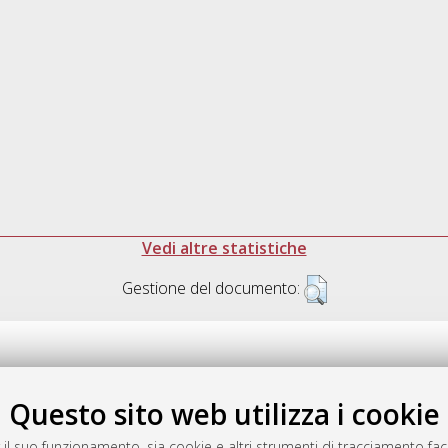
Vedi altre statistiche
Gestione del documento:
Questo sito web utilizza i cookie
.17616/R3P19R
gestito da
AlmaDL
 il suo funzionamento, sia cookie e altri strumenti di tracciamento faco