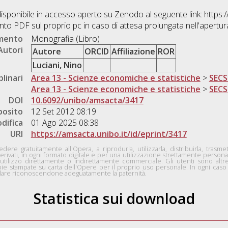
disponibile in accesso aperto su Zenodo al seguente link: http
nto PDF sul proprio pc in caso di attesa prolungata nell'apertura 
umento
Monografia (Libro)
Autori
Autore
ORCID
Affiliazione
ROR
Luciani, Nino
plinari
Area 13 - Scienze economiche e statistiche
>
SECS
Area 13 - Scienze economiche e statistiche
>
SECS
DOI
10.6092/unibo/amsacta/3417
posito
12 Set 2012 08:19
difica
01 Ago 2025 08:38
URI
https://amsacta.unibo.it/id/eprint/3417
edere gratuitamente all'Opera, a riprodurla, utilizzarla, distribuirla, tra
erivati, in ogni formato digitale e per una utilizzazione strettamente personale
lizzo direttamente o indirettamente commerciale. Gli utenti sono altresì 
pie stampate su carta dell'Opere per il proprio uso personale. In ogni caso d
icolare riconoscendone adeguatamente la paternità.
Statistica sui download