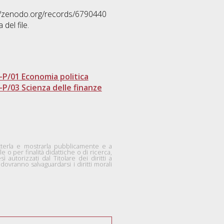
s://zenodo.org/records/6790440
del file.
-P/01 Economia politica
-P/03 Scienza delle finanze
smetterla e mostrarla pubblicamente e a
 o per finalità didattiche o di ricerca,
autorizzati dal Titolare dei diritti a
ovranno salvaguardarsi i diritti morali