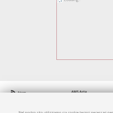
AMS Acta
Atom
ISSN: 2038-7954
Rss 1.0
re3data.org -
doi.org/10
Rss 2.0
Servizio implementato e 
Nel nostro sito utilizziamo sia cookie tecnici necessari per