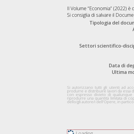
Il Volume “Economia” (2022) è 
Si consiglia di salvare il Docume
Tipologia del doc
Settori scientifico-disci
Data di de
Ultima mo
Si autorizzano tutti gli utenti ad acc
produrre e distribuire lavori da essa d
con espresso divieto di qualunque uti
riprodurre una quantità limitata di co
dello/gli autore/i dell'Opere, in part
Loading...