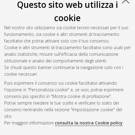
Questo sito web utilizza i
cookie
Nel nostro sito utilizziamo sia cookie tecnici necessari per il suo
funzionamento, sia cookie e altri strumenti di tracciamento
facoltativi che potrai attivare solo con il tuo consenso.
Cookie e altri strumenti di tracciamento facoltativi sono usati per
Vedi altre statistiche
analisi statistiche, misure sull'efficacia della comunicazione
istituzionale e analisi dei comportamenti degli utenti.
Gestione del documento:
Se chiudi questo banner continuerai la navigazione solo con i
cookie necessari.
Puoi esprimere il consenso sui cookie facoltativi attivando
AMS Acta
l'opzione in "Personalizza cookie" e, se vuoi, potrai esprimere
ISSN: 2038-7954
Atom
consensi più specifici in "Mostra cookie di profilazione".
re3data.org -
Potrai sempre rivedere le tue scelte e verificare lo stato dei
doi.org/10.17616/R3P19R
consensi rientrando nella sezione "Impostazione cookie" del
Rss
Servizio implementato e
1.0
sito.
gestito da
AlmaDL
Per maggiori informazioni
consulta la nostra Cookie policy
.
Impostazioni Cookie
Rss
Informativa sulla privacy