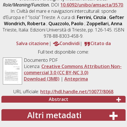
Role/Meaning/Function.
DOI
10.6092/unibo/amsacta/3570
.
In: Civiltà del mare e navigazioni interculturali: sponde
d’Europa e l’ “isola” Trieste. A cura di:
Ferrini, Cinzia
;
Gefter
Wondrich, Roberta
;
Quazzolo, Paolo
;
Zoppellari, Anna
.
Trieste, Italia: Edizioni Università di Trieste, pp. 126-145. ISBN
978-88-8303-458-9.
Salva citazione
Condividi
Citato da
Full text disponibile come:
Documento PDF
Licenza:
Creative Commons Attribution Non-
commercial 3.0 (CC BY-NC 3.0)
Download (3MB)
|
Anteprima
URL ufficiale:
http://hdl.handle.net/10077/8068
Abstract
Altri metadati