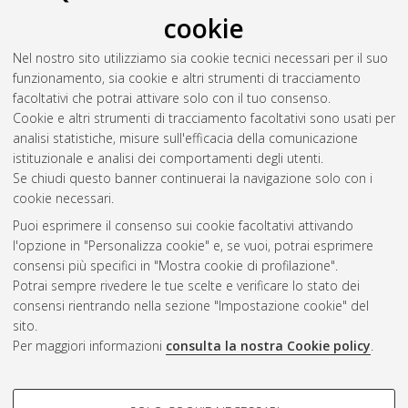
cookie
Nel nostro sito utilizziamo sia cookie tecnici necessari per il suo
funzionamento, sia cookie e altri strumenti di tracciamento
facoltativi che potrai attivare solo con il tuo consenso.
Cookie e altri strumenti di tracciamento facoltativi sono usati per
Vedi altre statistiche
analisi statistiche, misure sull'efficacia della comunicazione
istituzionale e analisi dei comportamenti degli utenti.
Gestione del documento:
Se chiudi questo banner continuerai la navigazione solo con i
cookie necessari.
Puoi esprimere il consenso sui cookie facoltativi attivando
AMS Acta
l'opzione in "Personalizza cookie" e, se vuoi, potrai esprimere
ISSN: 2038-7954
Atom
consensi più specifici in "Mostra cookie di profilazione".
re3data.org -
Potrai sempre rivedere le tue scelte e verificare lo stato dei
doi.org/10.17616/R3P19R
consensi rientrando nella sezione "Impostazione cookie" del
Rss
Servizio implementato e
1.0
sito.
gestito da
AlmaDL
Per maggiori informazioni
consulta la nostra Cookie policy
.
Impostazioni Cookie
Rss
Informativa sulla privacy
2.0
COOKIE DI PROFILAZIONE -
Condizioni d'uso del sito