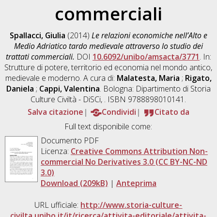
commerciali
Spallacci, Giulia
(2014)
Le relazioni economiche nell’Alto e
Medio Adriatico tardo medievale attraverso lo studio dei
trattati commerciali.
DOI
10.6092/unibo/amsacta/3771
. In:
Strutture di potere, territorio ed economia nel mondo antico,
medievale e moderno. A cura di:
Malatesta, Maria
;
Rigato,
Daniela
;
Cappi, Valentina
. Bologna: Dipartimento di Storia
Culture Civiltà - DiSCi, . ISBN 9788898010141.
Salva citazione
Condividi
Citato da
Full text disponibile come:
Documento PDF
Licenza:
Creative Commons Attribution Non-
commercial No Derivatives 3.0 (CC BY-NC-ND
3.0)
Download (209kB)
|
Anteprima
URL ufficiale:
http://www.storia-culture-
civilta.unibo.it/it/ricerca/attivita-editoriale/attivita-