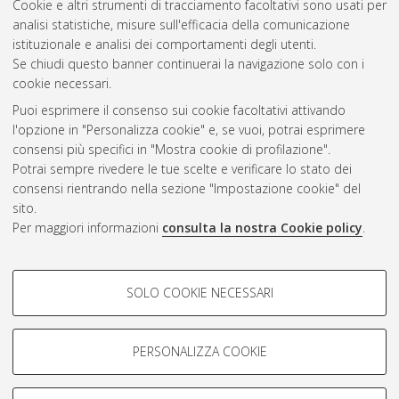
Cookie e altri strumenti di tracciamento facoltativi sono usati per
Vedi altre statistiche
analisi statistiche, misure sull'efficacia della comunicazione
istituzionale e analisi dei comportamenti degli utenti.
Gestione del documento:
Se chiudi questo banner continuerai la navigazione solo con i
cookie necessari.
Puoi esprimere il consenso sui cookie facoltativi attivando
AMS Acta
l'opzione in "Personalizza cookie" e, se vuoi, potrai esprimere
ISSN: 2038-7954
Atom
consensi più specifici in "Mostra cookie di profilazione".
re3data.org -
Potrai sempre rivedere le tue scelte e verificare lo stato dei
doi.org/10.17616/R3P19R
consensi rientrando nella sezione "Impostazione cookie" del
Rss
Servizio implementato e
1.0
sito.
gestito da
AlmaDL
Per maggiori informazioni
consulta la nostra Cookie policy
.
Impostazioni Cookie
Rss
Informativa sulla privacy
2.0
COOKIE DI PROFILAZIONE -
Condizioni d'uso del sito
SOLO COOKIE NECESSARI
FACOLTATIVI
Mission e policies del
repository
Si tratta di cookie utilizzati per analizzare le caratteristiche della
navigazione degli utenti, creare profili in base al loro comportamento
PERSONALIZZA COOKIE
sul sito, per analisi di marketing.
Mostra cookie di profilazione