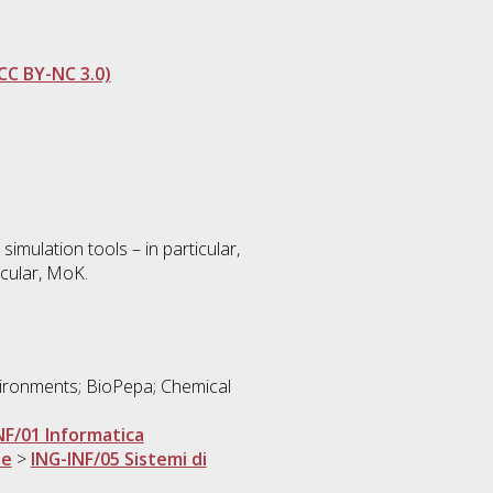
CC BY-NC 3.0)
simulation tools – in particular,
cular, MoK.
vironments; BioPepa; Chemical
NF/01 Informatica
ne
>
ING-INF/05 Sistemi di