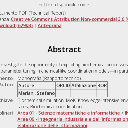
Full text disponibile come:
umento PDF (Technical Report)
enza:
Creative Commons Attribution Non-commercial 3.0 (
wnload (629kB)
|
Anteprima
Abstract
e investigate the opportunity of exploiting biochemical processes 
parameter tuning in chemical-like coordination models—in parti
umento
Monografia (Rapporto tecnico)
Autori
Autore
ORCID
Affiliazione
ROR
Mariani, Stefano
chiave
Biochemical simulation; MoK; Knowledge-intensive en
rates; Biochemical coordination
plinari
Area 01 - Scienze matematiche e informatiche
>
I
Area 09 - Ingegneria industriale e dell'informazio
elaborazione delle informazioni