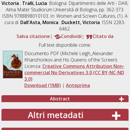
Victoria
;
Tralli, Lucia
. Bologna: Dipartimento delle Arti - DAR,
Alma Mater Studiorum Università di Bologna, pp. 362-373.
ISBN 9788898010103. In: Women and Screen Cultures, (1). A
cura di:
Dall'Asta, Monica
;
Duckett, Victoria
. ISSN 2283-
6462.
Salva citazione
Condividi
Citato da
Full text disponibile come:
Documento PDF (Michele Leigh_Alexander
Khanzhonkov and His Queens of the Screen)
Licenza:
Creative Commons Attribution Non-
commercial No Derivatives 3.0 (CC BY-NC-ND
3.0)
Download (1MB)
|
Anteprima
Abstract
Altri metadati