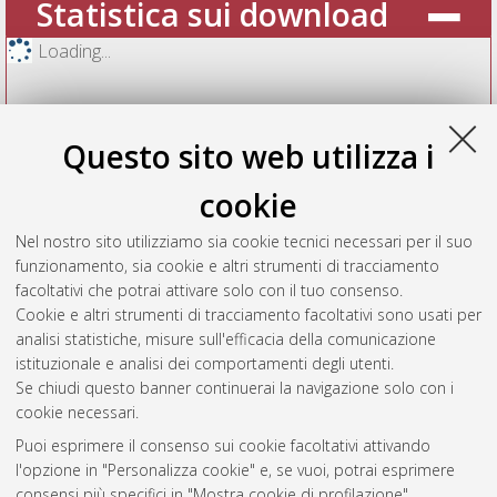
Statistica sui download
Loading...
Questo sito web utilizza i
cookie
Nel nostro sito utilizziamo sia cookie tecnici necessari per il suo
funzionamento, sia cookie e altri strumenti di tracciamento
facoltativi che potrai attivare solo con il tuo consenso.
Cookie e altri strumenti di tracciamento facoltativi sono usati per
Vedi altre statistiche
analisi statistiche, misure sull'efficacia della comunicazione
istituzionale e analisi dei comportamenti degli utenti.
Gestione del documento:
Se chiudi questo banner continuerai la navigazione solo con i
cookie necessari.
Puoi esprimere il consenso sui cookie facoltativi attivando
AMS Acta
l'opzione in "Personalizza cookie" e, se vuoi, potrai esprimere
ISSN: 2038-7954
Atom
consensi più specifici in "Mostra cookie di profilazione".