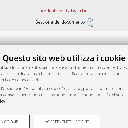
Vedi altre statistiche
Gestione del documento:
Questo sito web utilizza i cookie
.17616/R3P19R
gestito da
AlmaDL
 il suo funzionamento, sia cookie e altri strumenti di tracciamento faco
ati per analisi statistiche, misure sull'efficacia della comunicazione is
on i cookie necessari.
 l'opzione in "Personalizza cookie" e, se vuoi, potrai esprimere consens
ository
dei consensi rientrando nella sezione "Impostazione cookie" del sito.
icy
.
COOKIE TECNICI - NECES
A COOKIE
ACCETTA TUTTI I COOKIE
lla navigazione degli utenti, creare
Si tratta di cookie tecnici utilizzati
 Bologna, 2007-2026.