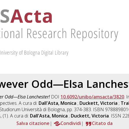
wever Odd—Elsa Lanchest
r Odd—Elsa Lanchester!
DOI
10.6092/unibo/amsacta/3820
. 
ectives. A cura di:
Dall'Asta, Monica
;
Duckett, Victoria
;
Tral
r Studiorum Università di Bologna, pp. 374-383. ISBN 9788898
, (1). A cura di:
Dall'Asta, Monica
;
Duckett, Victoria
. ISSN 22
Salva citazione
Condividi
Citato da