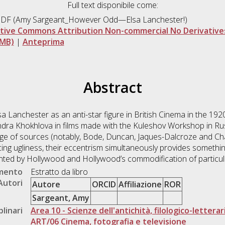
Full text disponibile come:
DF (Amy Sargeant_However Odd—Elsa Lanchester!)
tive Commons Attribution Non-commercial No Derivatives
1MB)
|
Anteprima
Abstract
sa Lanchester as an anti-star figure in British Cinema in the 19
ndra Khokhlova in films made with the Kuleshov Workshop in Rus
ge of sources (notably, Bode, Duncan, Jaques-Dalcroze and Chap
ing ugliness, their eccentrism simultaneously provides somethi
ented by Hollywood and Hollywood’s commodification of particul
umento
Estratto da libro
Autori
Autore
ORCID
Affiliazione
ROR
Sargeant, Amy
plinari
Area 10 - Scienze dell'antichità, filologico-letterar
ART/06 Cinema, fotografia e televisione