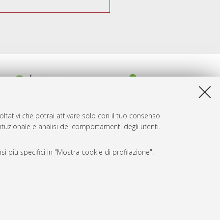
ltativi che potrai attivare solo con il tuo consenso.
tituzionale e analisi dei comportamenti degli utenti.
i più specifici in "Mostra cookie di profilazione".
SARI
, a titolo esemplificativo, per il corretto funzionamento del sito,