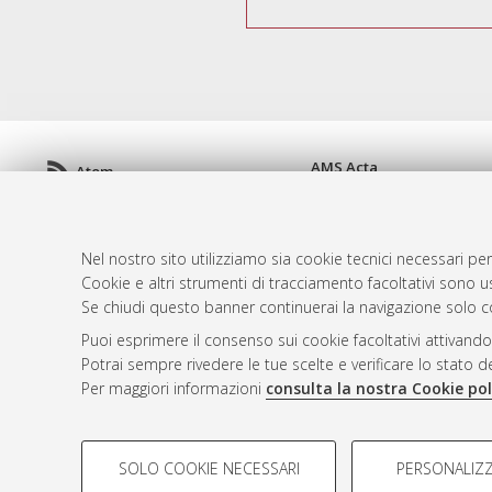
AMS Acta
Atom
ISSN: 2038-7954
Rss 1.0
re3data.org -
doi.org/10
Rss 2.0
Servizio implementato e 
Nel nostro sito utilizziamo sia cookie tecnici necessari per
Impostazioni Cookie
Cookie e altri strumenti di tracciamento facoltativi sono us
Informativa sulla privacy
Se chiudi questo banner continuerai la navigazione solo c
Condizioni d'uso del sito
Puoi esprimere il consenso sui cookie facoltativi attivando
Mission e policies del rep
Potrai sempre rivedere le tue scelte e verificare lo stato 
Per maggiori informazioni
consulta la nostra Cookie pol
COOKIE DI PROFILAZIONE - FACOLTATIVI
SOLO COOKIE NECESSARI
PERSONALIZZ
Si tratta di cookie utilizzati per analizzare le caratteristiche de
© ALMA MATER STUDIORUM - Università d