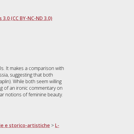
 3.0 (CC BY-NC-ND 3.0)
20s. It makes a comparison with
sia, suggesting that both
lin). While both seem willing
ng of an ironic commentary on
ar notions of feminine beauty.
ie e storico-artistiche
>
L-