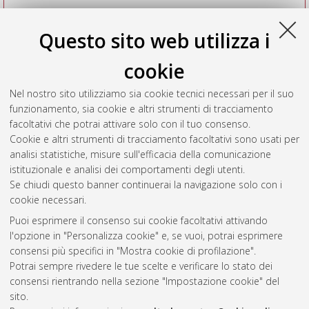
Questo sito web utilizza i
cookie
Nel nostro sito utilizziamo sia cookie tecnici necessari per il suo
funzionamento, sia cookie e altri strumenti di tracciamento
facoltativi che potrai attivare solo con il tuo consenso.
Cookie e altri strumenti di tracciamento facoltativi sono usati per
Vedi altre statistiche
analisi statistiche, misure sull'efficacia della comunicazione
istituzionale e analisi dei comportamenti degli utenti.
Gestione del documento:
Se chiudi questo banner continuerai la navigazione solo con i
cookie necessari.
Puoi esprimere il consenso sui cookie facoltativi attivando
AMS Acta
l'opzione in "Personalizza cookie" e, se vuoi, potrai esprimere
ISSN: 2038-7954
Atom
consensi più specifici in "Mostra cookie di profilazione".
re3data.org -
Potrai sempre rivedere le tue scelte e verificare lo stato dei
doi.org/10.17616/R3P19R
consensi rientrando nella sezione "Impostazione cookie" del
Rss
Servizio implementato e
1.0
sito.
gestito da
AlmaDL