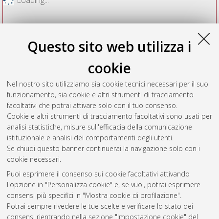
Questo sito web utilizza i
cookie
Nel nostro sito utilizziamo sia cookie tecnici necessari per il suo
funzionamento, sia cookie e altri strumenti di tracciamento
facoltativi che potrai attivare solo con il tuo consenso.
Cookie e altri strumenti di tracciamento facoltativi sono usati per
Vedi altre statistiche
analisi statistiche, misure sull'efficacia della comunicazione
istituzionale e analisi dei comportamenti degli utenti.
Gestione del documento:
Se chiudi questo banner continuerai la navigazione solo con i
cookie necessari.
Puoi esprimere il consenso sui cookie facoltativi attivando
AMS Acta
l'opzione in "Personalizza cookie" e, se vuoi, potrai esprimere
ISSN: 2038-7954
Atom
consensi più specifici in "Mostra cookie di profilazione".
re3data.org -
Potrai sempre rivedere le tue scelte e verificare lo stato dei
doi.org/10.17616/R3P19R
consensi rientrando nella sezione "Impostazione cookie" del
Rss