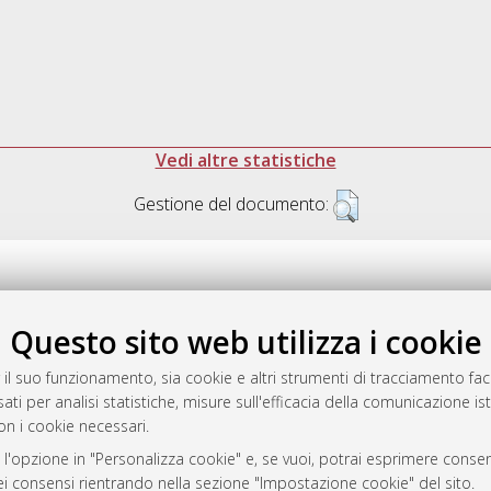
Vedi altre statistiche
Gestione del documento:
Questo sito web utilizza i cookie
.17616/R3P19R
gestito da
AlmaDL
 il suo funzionamento, sia cookie e altri strumenti di tracciamento faco
ati per analisi statistiche, misure sull'efficacia della comunicazione is
on i cookie necessari.
 l'opzione in "Personalizza cookie" e, se vuoi, potrai esprimere consens
ository
dei consensi rientrando nella sezione "Impostazione cookie" del sito.