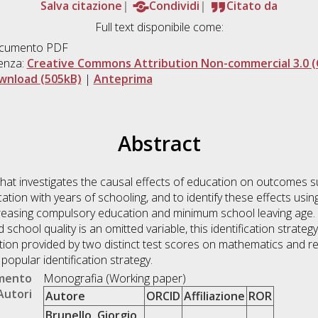
Salva citazione
Condividi
Citato da
Full text disponibile come:
cumento PDF
enza:
Creative Commons Attribution Non-commercial 3.0 (
wnload (505kB)
|
Anteprima
Abstract
e that investigates the causal effects of education on outcomes 
ation with years of schooling, and to identify these effects usi
reasing compulsory education and minimum school leaving age. 
 school quality is an omitted variable, this identification strateg
ation provided by two distinct test scores on mathematics and r
s popular identification strategy.
umento
Monografia (Working paper)
Autori
Autore
ORCID
Affiliazione
ROR
Brunello, Giorgio