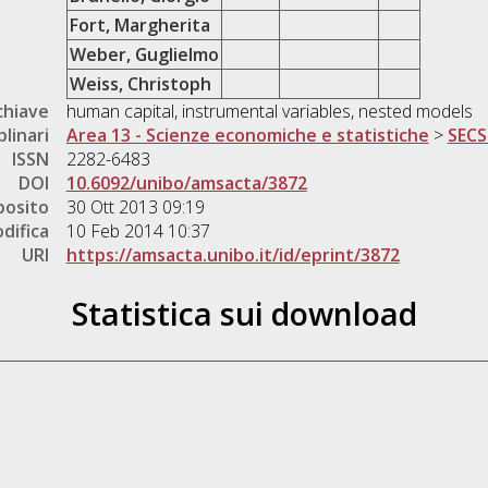
Fort, Margherita
Weber, Guglielmo
Weiss, Christoph
chiave
human capital, instrumental variables, nested models
plinari
Area 13 - Scienze economiche e statistiche
>
SECS
ISSN
2282-6483
DOI
10.6092/unibo/amsacta/3872
posito
30 Ott 2013 09:19
difica
10 Feb 2014 10:37
URI
https://amsacta.unibo.it/id/eprint/3872
Statistica sui download