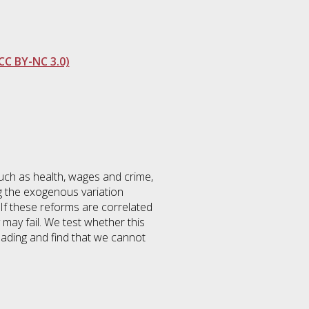
CC BY-NC 3.0)
such as health, wages and crime,
ng the exogenous variation
If these reforms are correlated
y may fail. We test whether this
eading and find that we cannot