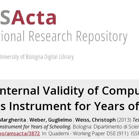
Internal Validity of Comp
s Instrument for Years of
 Margherita
;
Weber, Guglielmo
;
Weiss, Christoph
(2013)
Tes
strument for Years of Schooling.
Bologna: Dipartimento di Scie
ibo/amsacta/3872
. In: Quaderni - Working Paper DSE (911). IS