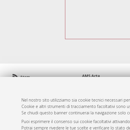
AMS Acta
Atom
ISSN: 2038-7954
Rss 1.0
re3data.org -
doi.org/10
Rss 2.0
Servizio implementato e 
Nel nostro sito utilizziamo sia cookie tecnici necessari per
Impostazioni Cookie
Cookie e altri strumenti di tracciamento facoltativi sono us
Informativa sulla privacy
Se chiudi questo banner continuerai la navigazione solo c
Condizioni d'uso del sito
Puoi esprimere il consenso sui cookie facoltativi attivando
Mission e policies del rep
Potrai sempre rivedere le tue scelte e verificare lo stato 