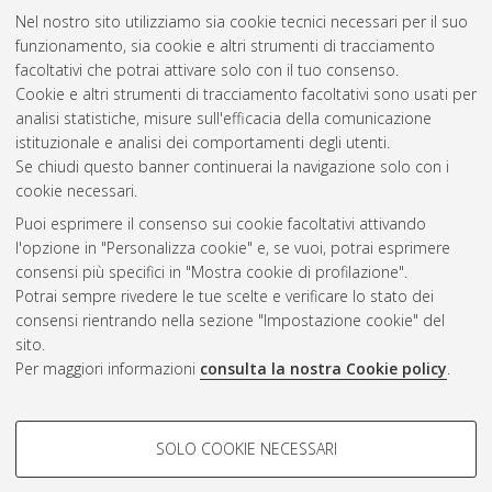
Nel nostro sito utilizziamo sia cookie tecnici necessari per il suo
funzionamento, sia cookie e altri strumenti di tracciamento
facoltativi che potrai attivare solo con il tuo consenso.
Cookie e altri strumenti di tracciamento facoltativi sono usati per
Vedi altre statistiche
analisi statistiche, misure sull'efficacia della comunicazione
istituzionale e analisi dei comportamenti degli utenti.
Gestione del documento:
Se chiudi questo banner continuerai la navigazione solo con i
cookie necessari.
Puoi esprimere il consenso sui cookie facoltativi attivando
AMS Acta
l'opzione in "Personalizza cookie" e, se vuoi, potrai esprimere
ISSN: 2038-7954
Atom
consensi più specifici in "Mostra cookie di profilazione".
re3data.org -
Potrai sempre rivedere le tue scelte e verificare lo stato dei
doi.org/10.17616/R3P19R
consensi rientrando nella sezione "Impostazione cookie" del
Rss
Servizio implementato e
1.0
sito.
gestito da
AlmaDL
Per maggiori informazioni
consulta la nostra Cookie policy
.
Impostazioni Cookie
Rss
Informativa sulla privacy
2.0
COOKIE DI PROFILAZIONE -
Condizioni d'uso del sito
SOLO COOKIE NECESSARI
FACOLTATIVI
Mission e policies del
repository