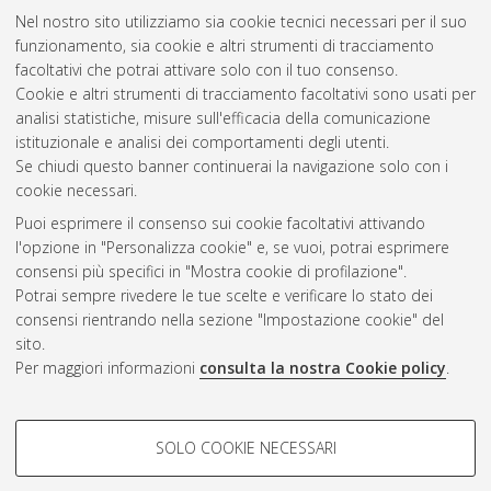
Nel nostro sito utilizziamo sia cookie tecnici necessari per il suo
funzionamento, sia cookie e altri strumenti di tracciamento
facoltativi che potrai attivare solo con il tuo consenso.
Cookie e altri strumenti di tracciamento facoltativi sono usati per
Vedi altre statistiche
analisi statistiche, misure sull'efficacia della comunicazione
istituzionale e analisi dei comportamenti degli utenti.
Gestione del documento:
Se chiudi questo banner continuerai la navigazione solo con i
cookie necessari.
Puoi esprimere il consenso sui cookie facoltativi attivando
AMS Acta
l'opzione in "Personalizza cookie" e, se vuoi, potrai esprimere
ISSN: 2038-7954
Atom
consensi più specifici in "Mostra cookie di profilazione".
re3data.org -
Potrai sempre rivedere le tue scelte e verificare lo stato dei
doi.org/10.17616/R3P19R
consensi rientrando nella sezione "Impostazione cookie" del
Rss
Servizio implementato e
1.0
sito.
gestito da
AlmaDL
Per maggiori informazioni
consulta la nostra Cookie policy
.
Impostazioni Cookie
Rss
Informativa sulla privacy
2.0
COOKIE DI PROFILAZIONE -
Condizioni d'uso del sito
SOLO COOKIE NECESSARI
FACOLTATIVI
Mission e policies del
repository