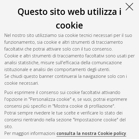
Questo sito web utilizza i
cookie
Nel nostro sito utilizziamo sia cookie tecnici necessari per il suo
funzionamento, sia cookie e altri strumenti di tracciamento
facoltativi che potrai attivare solo con il tuo consenso.
Cookie e altri strumenti di tracciamento facoltativi sono usati per
Vedi altre statistiche
analisi statistiche, misure sull'efficacia della comunicazione
istituzionale e analisi dei comportamenti degli utenti.
Gestione del documento:
Se chiudi questo banner continuerai la navigazione solo con i
cookie necessari.
Puoi esprimere il consenso sui cookie facoltativi attivando
AMS Acta
l'opzione in "Personalizza cookie" e, se vuoi, potrai esprimere
ISSN: 2038-7954
Atom
consensi più specifici in "Mostra cookie di profilazione".
re3data.org -
Potrai sempre rivedere le tue scelte e verificare lo stato dei
doi.org/10.17616/R3P19R
consensi rientrando nella sezione "Impostazione cookie" del
Rss
Servizio implementato e
1.0
sito.
gestito da
AlmaDL
Per maggiori informazioni
consulta la nostra Cookie policy
.
Impostazioni Cookie