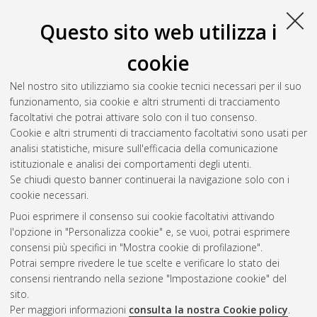
Questo sito web utilizza i
cookie
Nel nostro sito utilizziamo sia cookie tecnici necessari per il suo
funzionamento, sia cookie e altri strumenti di tracciamento
facoltativi che potrai attivare solo con il tuo consenso.
Cookie e altri strumenti di tracciamento facoltativi sono usati per
Vedi altre statistiche
analisi statistiche, misure sull'efficacia della comunicazione
istituzionale e analisi dei comportamenti degli utenti.
Gestione del documento:
Se chiudi questo banner continuerai la navigazione solo con i
cookie necessari.
Puoi esprimere il consenso sui cookie facoltativi attivando
AMS Acta
l'opzione in "Personalizza cookie" e, se vuoi, potrai esprimere
ISSN: 2038-7954
Atom
consensi più specifici in "Mostra cookie di profilazione".
re3data.org -
Potrai sempre rivedere le tue scelte e verificare lo stato dei
doi.org/10.17616/R3P19R
consensi rientrando nella sezione "Impostazione cookie" del
Rss
Servizio implementato e
1.0
sito.
gestito da
AlmaDL
Per maggiori informazioni
consulta la nostra Cookie policy
.