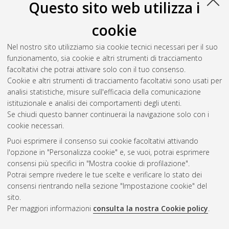
Questo sito web utilizza i
cookie
Nel nostro sito utilizziamo sia cookie tecnici necessari per il suo
funzionamento, sia cookie e altri strumenti di tracciamento
facoltativi che potrai attivare solo con il tuo consenso.
Cookie e altri strumenti di tracciamento facoltativi sono usati per
Vedi altre statistiche
analisi statistiche, misure sull'efficacia della comunicazione
istituzionale e analisi dei comportamenti degli utenti.
Gestione del documento:
Se chiudi questo banner continuerai la navigazione solo con i
cookie necessari.
Puoi esprimere il consenso sui cookie facoltativi attivando
AMS Acta
l'opzione in "Personalizza cookie" e, se vuoi, potrai esprimere
ISSN: 2038-7954
Atom
consensi più specifici in "Mostra cookie di profilazione".
re3data.org -
Potrai sempre rivedere le tue scelte e verificare lo stato dei
doi.org/10.17616/R3P19R
consensi rientrando nella sezione "Impostazione cookie" del
Rss
Servizio implementato e
1.0
sito.
gestito da
AlmaDL
Per maggiori informazioni
consulta la nostra Cookie policy
.
Impostazioni Cookie
Rss
Informativa sulla privacy