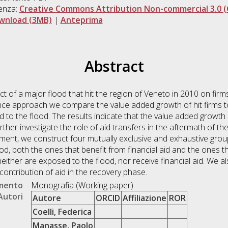
enza:
Creative Commons Attribution Non-commercial 3.0 (
wnload (3MB)
|
Anteprima
Abstract
 of a major flood that hit the region of Veneto in 2010 on firms
ence approach we compare the value added growth of hit firms t
to the flood. The results indicate that the value added growth o
rther investigate the role of aid transfers in the aftermath of th
ment, we construct four mutually exclusive and exhaustive groups
d, both the ones that benefit from financial aid and the ones th
either are exposed to the flood, nor receive financial aid. We a
e contribution of aid in the recovery phase.
umento
Monografia (Working paper)
Autori
Autore
ORCID
Affiliazione
ROR
Coelli, Federica
Manasse, Paolo