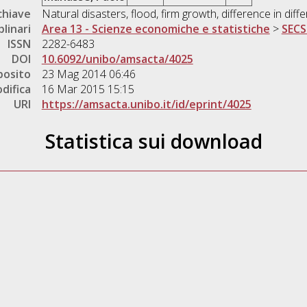
chiave
Natural disasters, flood, firm growth, difference in diffe
plinari
Area 13 - Scienze economiche e statistiche
>
SECS
ISSN
2282-6483
DOI
10.6092/unibo/amsacta/4025
posito
23 Mag 2014 06:46
difica
16 Mar 2015 15:15
URI
https://amsacta.unibo.it/id/eprint/4025
Statistica sui download