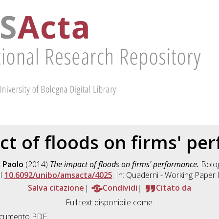
ct of floods on firms' pe
 Paolo
(2014)
The impact of floods on firms' performance.
Bolog
OI
10.6092/unibo/amsacta/4025
. In: Quaderni - Working Paper
Salva citazione
Condividi
Citato da
Full text disponibile come:
cumento PDF