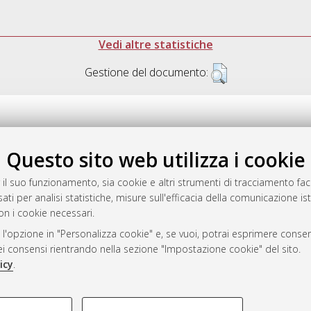
Vedi altre statistiche
Gestione del documento:
Questo sito web utilizza i cookie
.17616/R3P19R
gestito da
AlmaDL
 il suo funzionamento, sia cookie e altri strumenti di tracciamento faco
ati per analisi statistiche, misure sull'efficacia della comunicazione is
on i cookie necessari.
 l'opzione in "Personalizza cookie" e, se vuoi, potrai esprimere consens
ository
dei consensi rientrando nella sezione "Impostazione cookie" del sito.
icy
.
COOKIE TECNICI - NECES