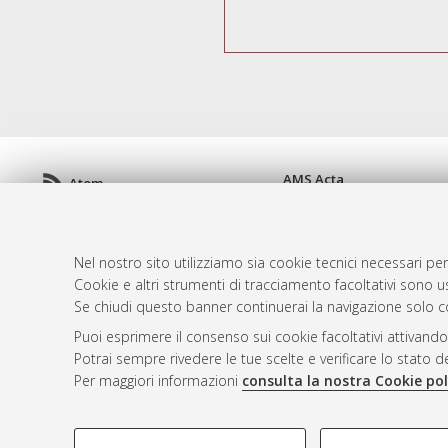
AMS Acta
Atom
ISSN: 2038-7954
Rss 1.0
re3data.org -
doi.org/10
Rss 2.0
Servizio implementato e 
Nel nostro sito utilizziamo sia cookie tecnici necessari per
Impostazioni Cookie
Cookie e altri strumenti di tracciamento facoltativi sono us
Informativa sulla privacy
Se chiudi questo banner continuerai la navigazione solo c
Condizioni d'uso del sito
Puoi esprimere il consenso sui cookie facoltativi attivando
Mission e policies del rep
Potrai sempre rivedere le tue scelte e verificare lo stato 
Per maggiori informazioni
consulta la nostra Cookie pol
COOKIE DI PROFILAZIONE - FACOLTATIVI