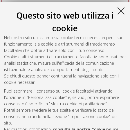
Questo sito web utilizza i
cookie
Nel nostro sito utilizziamo sia cookie tecnici necessari per il suo
funzionamento, sia cookie e altri strumenti di tracciamento
facoltativi che potrai attivare solo con il tuo consenso.
Cookie e altri strumenti di tracciamento facoltativi sono usati per
Vedi altre statistiche
analisi statistiche, misure sull'efficacia della comunicazione
istituzionale e analisi dei comportamenti degli utenti.
Gestione del documento:
Se chiudi questo banner continuerai la navigazione solo con i
cookie necessari.
Puoi esprimere il consenso sui cookie facoltativi attivando
AMS Acta
l'opzione in "Personalizza cookie" e, se vuoi, potrai esprimere
ISSN: 2038-7954
Atom
consensi più specifici in "Mostra cookie di profilazione".
re3data.org -
Potrai sempre rivedere le tue scelte e verificare lo stato dei
doi.org/10.17616/R3P19R
consensi rientrando nella sezione "Impostazione cookie" del
Rss
Servizio implementato e
1.0
sito.
gestito da
AlmaDL
Per maggiori informazioni
consulta la nostra Cookie policy
.