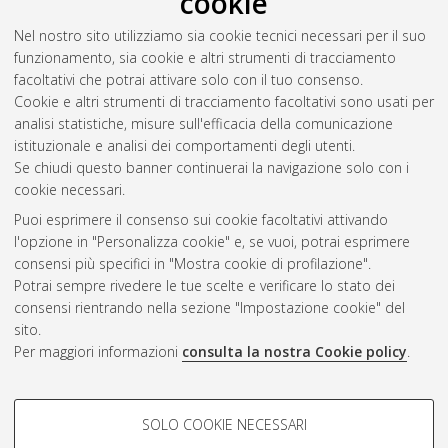
cookie
Nel nostro sito utilizziamo sia cookie tecnici necessari per il suo
funzionamento, sia cookie e altri strumenti di tracciamento
facoltativi che potrai attivare solo con il tuo consenso.
Cookie e altri strumenti di tracciamento facoltativi sono usati per
Vedi altre statistiche
analisi statistiche, misure sull'efficacia della comunicazione
istituzionale e analisi dei comportamenti degli utenti.
Gestione del documento:
Se chiudi questo banner continuerai la navigazione solo con i
cookie necessari.
Puoi esprimere il consenso sui cookie facoltativi attivando
AMS Acta
l'opzione in "Personalizza cookie" e, se vuoi, potrai esprimere
ISSN: 2038-7954
Atom
consensi più specifici in "Mostra cookie di profilazione".
re3data.org -
Potrai sempre rivedere le tue scelte e verificare lo stato dei
doi.org/10.17616/R3P19R
consensi rientrando nella sezione "Impostazione cookie" del
Rss
Servizio implementato e
1.0
sito.
gestito da
AlmaDL
Per maggiori informazioni
consulta la nostra Cookie policy
.
Impostazioni Cookie
Rss
Informativa sulla privacy
2.0
COOKIE DI PROFILAZIONE -
Condizioni d'uso del sito
SOLO COOKIE NECESSARI
FACOLTATIVI
Mission e policies del