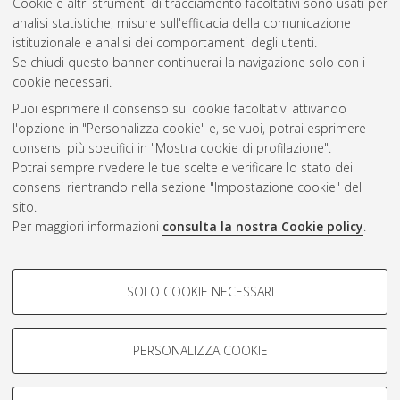
Cookie e altri strumenti di tracciamento facoltativi sono usati per
Vedi altre statistiche
analisi statistiche, misure sull'efficacia della comunicazione
istituzionale e analisi dei comportamenti degli utenti.
Gestione del documento:
Se chiudi questo banner continuerai la navigazione solo con i
cookie necessari.
Puoi esprimere il consenso sui cookie facoltativi attivando
AMS Acta
l'opzione in "Personalizza cookie" e, se vuoi, potrai esprimere
ISSN: 2038-7954
Atom
consensi più specifici in "Mostra cookie di profilazione".
re3data.org -
Potrai sempre rivedere le tue scelte e verificare lo stato dei
doi.org/10.17616/R3P19R
consensi rientrando nella sezione "Impostazione cookie" del
Rss
Servizio implementato e
1.0
sito.
gestito da
AlmaDL
Per maggiori informazioni
consulta la nostra Cookie policy
.
Impostazioni Cookie
Rss
Informativa sulla privacy
2.0
COOKIE DI PROFILAZIONE -
Condizioni d'uso del sito
SOLO COOKIE NECESSARI
FACOLTATIVI
Mission e policies del
repository
Si tratta di cookie utilizzati per analizzare le caratteristiche della
navigazione degli utenti, creare profili in base al loro comportamento
PERSONALIZZA COOKIE
sul sito, per analisi di marketing.
Mostra cookie di profilazione