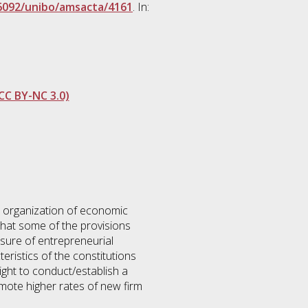
6092/unibo/amsacta/4161
. In:
CC BY-NC 3.0)
he organization of economic
 that some of the provisions
asure of entrepreneurial
eristics of the constitutions
ight to conduct/establish a
omote higher rates of new firm