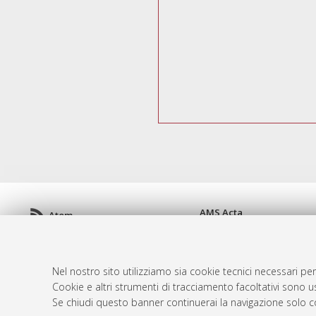
AMS Acta
Atom
ISSN: 2038-7954
Rss 1.0
re3data.org -
doi.org/10
Rss 2.0
Servizio implementato e 
Nel nostro sito utilizziamo sia cookie tecnici necessari per
Impostazioni Cookie
Cookie e altri strumenti di tracciamento facoltativi sono us
Informativa sulla privacy
Se chiudi questo banner continuerai la navigazione solo c