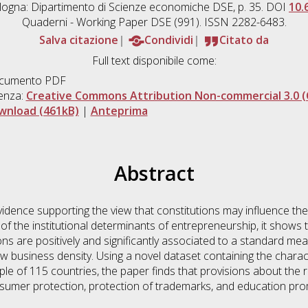
ogna: Dipartimento di Scienze economiche DSE, p. 35. DOI
10.
Quaderni - Working Paper DSE (991). ISSN 2282-6483.
Salva citazione
Condividi
Citato da
Full text disponibile come:
cumento PDF
enza:
Creative Commons Attribution Non-commercial 3.0 (
wnload (461kB)
|
Anteprima
Abstract
vidence supporting the view that constitutions may influence t
ue of the institutional determinants of entrepreneurship, it shows
ons are positively and significantly associated to a standard me
w business density. Using a novel dataset containing the charact
le of 115 countries, the paper finds that provisions about the r
consumer protection, protection of trademarks, and education pr