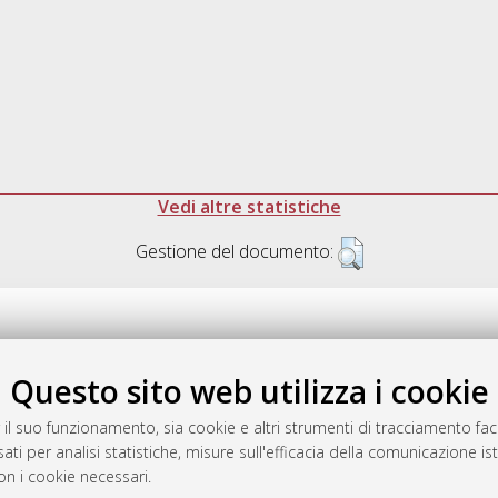
Vedi altre statistiche
Gestione del documento:
Questo sito web utilizza i cookie
.17616/R3P19R
gestito da
AlmaDL
 il suo funzionamento, sia cookie e altri strumenti di tracciamento faco
ati per analisi statistiche, misure sull'efficacia della comunicazione is
on i cookie necessari.