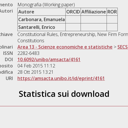
umento
Monografia (Working paper)
Autori
Autore
ORCID
Affiliazione
ROR
Carbonara, Emanuela
Santarelli, Enrico
chiave
Constitutional Rules, Entrepreneurship, New Firm Form
Constitutions
plinari
Area 13 - Scienze economiche e statistiche
>
SECS
ISSN
2282-6483
DOI
10.6092/unibo/amsacta/4161
posito
04 Feb 2015 11:12
difica
28 Ott 2015 13:21
URI
https://amsacta.unibo.it/id/eprint/4161
Statistica sui download