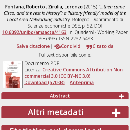
Fontana, Roberto
;
Zirulia, Lorenzo
(2015)
“…then came
Cisco, and the rest is history”: a ‘history friendly’ model of the
Local Area Networking industry.
Bologna: Dipartimento di
Scienze economiche DSE, p. 52. DOI
10.6092/unibo/amsacta/4163
. In: Quaderni - Working Paper
DSE (993). ISSN 2282-6483.
Salva citazione
Condividi
Citato da
Full text disponibile come:
Documento PDF
Licenza:
Creative Commons Attribution Non-
commercial 3.0 (CC BY-NC 3.0)
Download (570kB)
|
Anteprima
Abstract
Altri metadati