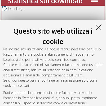
Statistica sui download
Loading...
Questo sito web utilizza i
cookie
Nel nostro sito utilizziamo sia cookie tecnici necessari per il suo
funzionamento, sia cookie e altri strumenti di tracciamento
facoltativi che potrai attivare solo con il tuo consenso.
Cookie e altri strumenti di tracciamento facoltativi sono usati per
Vedi altre statistiche
analisi statistiche, misure sull'efficacia della comunicazione
istituzionale e analisi dei comportamenti degli utenti.
Gestione del documento:
Se chiudi questo banner continuerai la navigazione solo con i
cookie necessari.
Puoi esprimere il consenso sui cookie facoltativi attivando
AMS Acta
l'opzione in "Personalizza cookie" e, se vuoi, potrai esprimere
ISSN: 2038-7954
Atom
consensi più specifici in "Mostra cookie di profilazione".