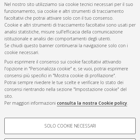
Nel nostro sito utilizziamo sia cookie tecnici necessari per il suo
funzionamento, sia cookie e altri strumenti di tracciamento
facoltativi che potrai attivare solo con il tuo consenso.
Cookie e altri strumenti di tracciamento facoltativi sono usati per
Vedi altre statistiche
analisi statistiche, misure sull'efficacia della comunicazione
istituzionale e analisi dei comportamenti degli utenti.
Gestione del documento:
Se chiudi questo banner continuerai la navigazione solo con i
cookie necessari.
Puoi esprimere il consenso sui cookie facoltativi attivando
AMS Acta
l'opzione in "Personalizza cookie" e, se vuoi, potrai esprimere
ISSN: 2038-7954
Atom
consensi più specifici in "Mostra cookie di profilazione".
re3data.org -
Potrai sempre rivedere le tue scelte e verificare lo stato dei
doi.org/10.17616/R3P19R
consensi rientrando nella sezione "Impostazione cookie" del
Rss
Servizio implementato e
1.0
sito.
gestito da
AlmaDL
Per maggiori informazioni
consulta la nostra Cookie policy
.
Impostazioni Cookie
Rss
Informativa sulla privacy
2.0
COOKIE DI PROFILAZIONE -
Condizioni d'uso del sito
SOLO COOKIE NECESSARI
FACOLTATIVI
Mission e policies del
repository
Si tratta di cookie utilizzati per analizzare le caratteristiche della