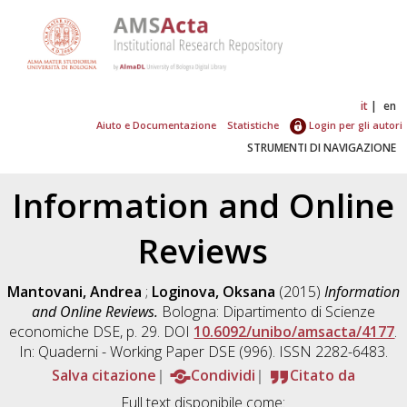
it
en
Aiuto e Documentazione
Statistiche
Login per gli autori
STRUMENTI DI NAVIGAZIONE
Information and Online
Reviews
Mantovani, Andrea
;
Loginova, Oksana
(2015)
Information
and Online Reviews.
Bologna: Dipartimento di Scienze
economiche DSE, p. 29. DOI
10.6092/unibo/amsacta/4177
.
In: Quaderni - Working Paper DSE (996). ISSN 2282-6483.
Salva citazione
Condividi
Citato da
Full text disponibile come: