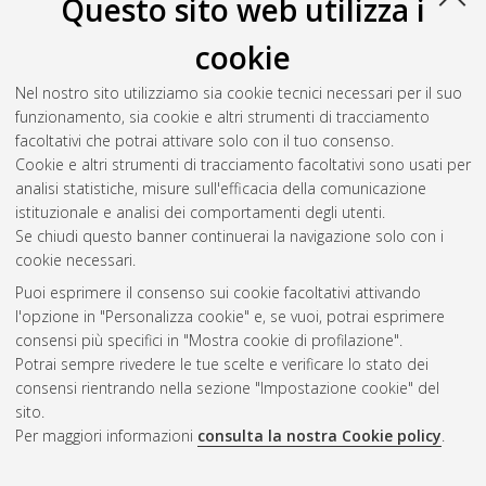
Questo sito web utilizza i
cookie
Nel nostro sito utilizziamo sia cookie tecnici necessari per il suo
funzionamento, sia cookie e altri strumenti di tracciamento
facoltativi che potrai attivare solo con il tuo consenso.
Cookie e altri strumenti di tracciamento facoltativi sono usati per
Vedi altre statistiche
analisi statistiche, misure sull'efficacia della comunicazione
istituzionale e analisi dei comportamenti degli utenti.
Gestione del documento:
Se chiudi questo banner continuerai la navigazione solo con i
cookie necessari.
Puoi esprimere il consenso sui cookie facoltativi attivando
AMS Acta
l'opzione in "Personalizza cookie" e, se vuoi, potrai esprimere
ISSN: 2038-7954
Atom
consensi più specifici in "Mostra cookie di profilazione".
re3data.org -
Potrai sempre rivedere le tue scelte e verificare lo stato dei
doi.org/10.17616/R3P19R
consensi rientrando nella sezione "Impostazione cookie" del
Rss
Servizio implementato e
1.0
sito.
gestito da
AlmaDL
Per maggiori informazioni
consulta la nostra Cookie policy
.
Impostazioni Cookie
Rss
Informativa sulla privacy