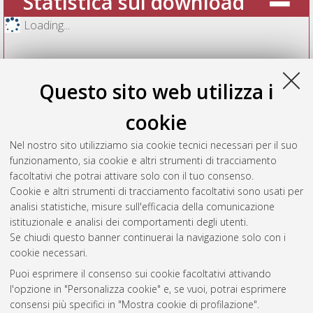
Statistica sui download
Loading...
Questo sito web utilizza i
cookie
Nel nostro sito utilizziamo sia cookie tecnici necessari per il suo
funzionamento, sia cookie e altri strumenti di tracciamento
facoltativi che potrai attivare solo con il tuo consenso.
Cookie e altri strumenti di tracciamento facoltativi sono usati per
Vedi altre statistiche
analisi statistiche, misure sull'efficacia della comunicazione
istituzionale e analisi dei comportamenti degli utenti.
Gestione del documento:
Se chiudi questo banner continuerai la navigazione solo con i
cookie necessari.
Puoi esprimere il consenso sui cookie facoltativi attivando
AMS Acta
l'opzione in "Personalizza cookie" e, se vuoi, potrai esprimere
ISSN: 2038-7954
Atom
consensi più specifici in "Mostra cookie di profilazione".