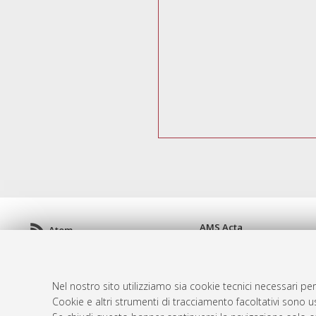
AMS Acta
Atom
ISSN: 2038-7954
Rss 1.0
re3data.org -
doi.org/10
Rss 2.0
Servizio implementato e 
Nel nostro sito utilizziamo sia cookie tecnici necessari per
Impostazioni Cookie
Cookie e altri strumenti di tracciamento facoltativi sono us
Informativa sulla privacy