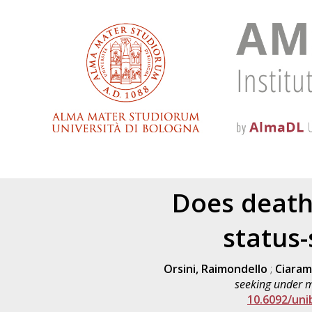
Does death
status-
Orsini, Raimondello
;
Ciarame
seeking under mo
10.6092/un