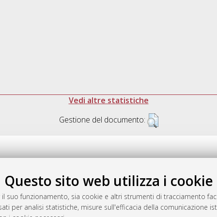
Vedi altre statistiche
Gestione del documento:
Questo sito web utilizza i cookie
.17616/R3P19R
gestito da
AlmaDL
 il suo funzionamento, sia cookie e altri strumenti di tracciamento faco
ati per analisi statistiche, misure sull'efficacia della comunicazione is