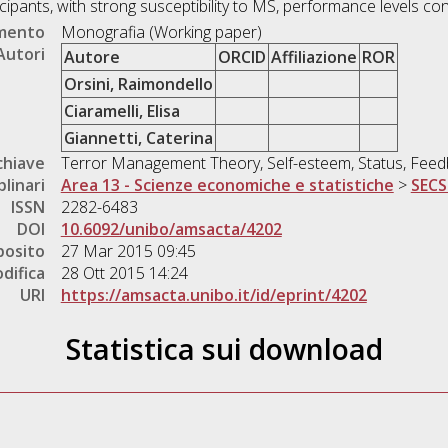
ticipants, with strong susceptibility to MS, performance levels co
umento
Monografia (Working paper)
Autori
Autore
ORCID
Affiliazione
ROR
Orsini, Raimondello
Ciaramelli, Elisa
Giannetti, Caterina
chiave
Terror Management Theory, Self-esteem, Status, Fee
plinari
Area 13 - Scienze economiche e statistiche
>
SECS
ISSN
2282-6483
DOI
10.6092/unibo/amsacta/4202
posito
27 Mar 2015 09:45
difica
28 Ott 2015 14:24
URI
https://amsacta.unibo.it/id/eprint/4202
Statistica sui download