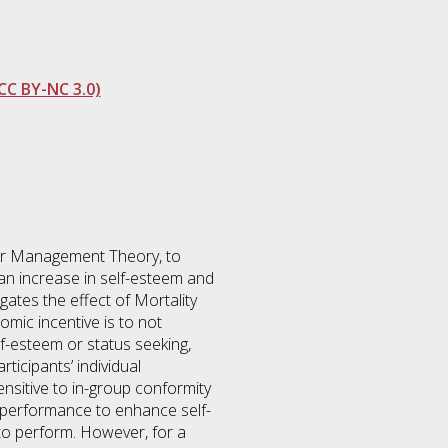
CC BY-NC 3.0)
ror Management Theory, to
r an increase in self-esteem and
gates the effect of Mortality
nomic incentive is to not
lf-esteem or status seeking,
rticipants’ individual
ensitive to in-group conformity
ir performance to enhance self-
to perform. However, for a