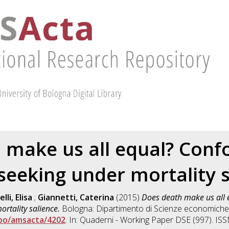
 make us all equal? Con
seeking under mortality 
lli, Elisa
;
Giannetti, Caterina
(2015)
Does death make us all 
rtality salience.
Bologna: Dipartimento di Scienze economiche 
ibo/amsacta/4202
. In: Quaderni - Working Paper DSE (997). IS