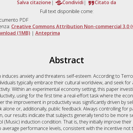
Salva citazione
Condividi
Citato da
Full text disponibile come:
cumento PDF
enza:
Creative Commons Attribution Non-commercial 3.0 (
wnload (1MB)
|
Anteprima
Abstract
 induces anxiety and threatens self-esteem. According to Ter
ndividuals typically embrace their cultural worldview, and seek fo
tivity. Within an experimental economy setting, this paper investi
ctivity, using for the first time a real-effort task where the eco
r the improvement in productivity was significantly driven by se
 alone or, additionally, public feedback. Always controlling for pa
on, our results indicate that subjects generally tend to be more s
(Music) induction condition. That is, they initially improve the
average performance levels, consistent with the incentive not 