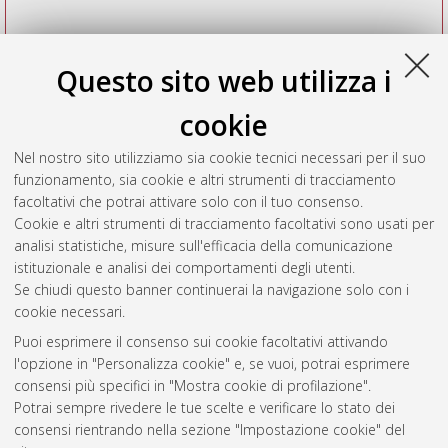
Questo sito web utilizza i
cookie
Nel nostro sito utilizziamo sia cookie tecnici necessari per il suo
funzionamento, sia cookie e altri strumenti di tracciamento
facoltativi che potrai attivare solo con il tuo consenso.
Cookie e altri strumenti di tracciamento facoltativi sono usati per
Vedi altre statistiche
analisi statistiche, misure sull'efficacia della comunicazione
istituzionale e analisi dei comportamenti degli utenti.
Gestione del documento:
Se chiudi questo banner continuerai la navigazione solo con i
cookie necessari.
Puoi esprimere il consenso sui cookie facoltativi attivando
AMS Acta
l'opzione in "Personalizza cookie" e, se vuoi, potrai esprimere
ISSN: 2038-7954
Atom
consensi più specifici in "Mostra cookie di profilazione".
re3data.org -
Potrai sempre rivedere le tue scelte e verificare lo stato dei
doi.org/10.17616/R3P19R
consensi rientrando nella sezione "Impostazione cookie" del
Rss
Servizio implementato e