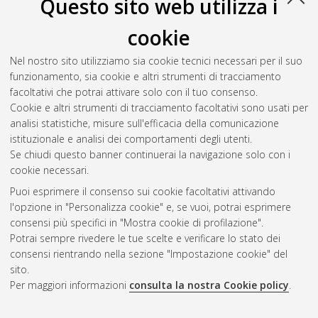
Questo sito web utilizza i
cookie
Nel nostro sito utilizziamo sia cookie tecnici necessari per il suo
funzionamento, sia cookie e altri strumenti di tracciamento
facoltativi che potrai attivare solo con il tuo consenso.
Cookie e altri strumenti di tracciamento facoltativi sono usati per
Vedi altre statistiche
analisi statistiche, misure sull'efficacia della comunicazione
istituzionale e analisi dei comportamenti degli utenti.
Gestione del documento:
Se chiudi questo banner continuerai la navigazione solo con i
cookie necessari.
Puoi esprimere il consenso sui cookie facoltativi attivando
AMS Acta
l'opzione in "Personalizza cookie" e, se vuoi, potrai esprimere
ISSN: 2038-7954
Atom
consensi più specifici in "Mostra cookie di profilazione".
re3data.org -
Potrai sempre rivedere le tue scelte e verificare lo stato dei
doi.org/10.17616/R3P19R
consensi rientrando nella sezione "Impostazione cookie" del
Rss
Servizio implementato e
1.0
sito.
gestito da
AlmaDL
Per maggiori informazioni
consulta la nostra Cookie policy
.
Impostazioni Cookie
Rss
Informativa sulla privacy